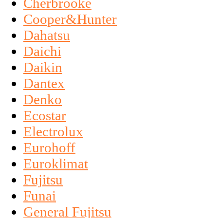
Cherbrooke
Cooper&Hunter
Dahatsu
Daichi
Daikin
Dantex
Denko
Ecostar
Electrolux
Eurohoff
Euroklimat
Fujitsu
Funai
General Fujitsu