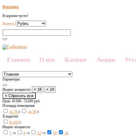
Корзина
В корзине пусто!
Валюта:
Главная
О нас
Каталог
Акции
Уст
Параметры
× 18
× 24
Индекс мощности:
× Сбросить все
Цена
41500
-
51200
руб
Площадь помещения
до 70
до 50
2
3
Хладагент
R-410
5
Индекс мощности
7
9
12
18
24
+4
+4
+4