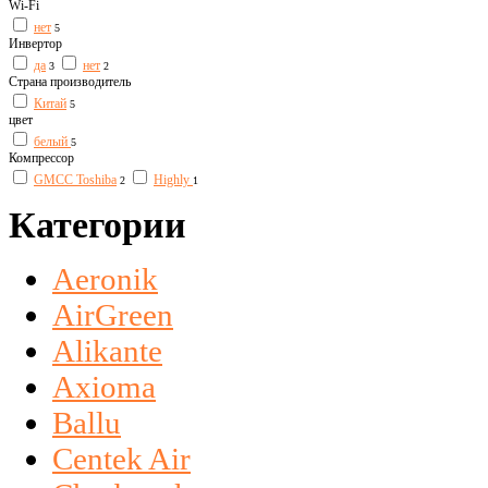
Wi-Fi
нет
5
Инвертор
да
нет
3
2
Страна производитель
Китай
5
цвет
белый
5
Компрессор
GMCC Toshiba
Highly
2
1
Категории
Aeronik
AirGreen
Alikante
Axioma
Ballu
Centek Air