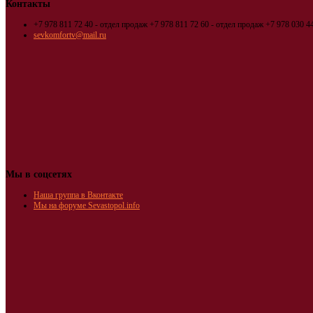
Контакты
+7 978 811 72 40 - отдел продаж
+7 978 811 72 60 - отдел продаж
+7 978 030 44
sevkomfortv@mail.ru
Мы в соцсетях
Наша группа в Вконтакте
Мы на форуме Sevastopol.info