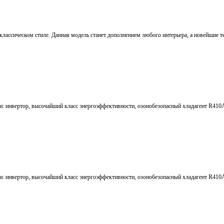
лассическом стиле. Данная модель станет дополнением любого интерьера, а новейшие т
и: инвертор, высочайший класс энергоэффективности, озонобезопасный хладагент R410
и: инвертор, высочайший класс энергоэффективности, озонобезопасный хладагент R410