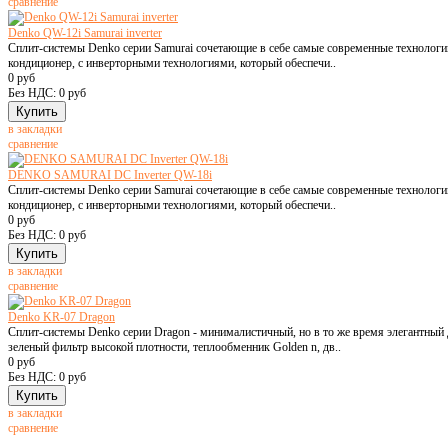
сравнение
Denko QW-12i Samurai inverter
Сплит-системы Denko серии Samurai сочетающие в себе самые современные технологи
кондиционер, с инверторными технологиями, который обеспечи..
0 руб
Без НДС: 0 руб
в закладки
сравнение
DENKO SAMURAI DC Inverter QW-18i
Сплит-системы Denko серии Samurai сочетающие в себе самые современные технологи
кондиционер, с инверторными технологиями, который обеспечи..
0 руб
Без НДС: 0 руб
в закладки
сравнение
Denko KR-07 Dragon
Сплит-системы Denko серии Dragon - минималистичный, но в то же время элегантный
зеленый фильтр высокой плотности, теплообменник Golden n, дв..
0 руб
Без НДС: 0 руб
в закладки
сравнение