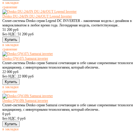
в закладки
сравнение
Denko DU-24i/IN DU-24i/OUT Legend Inverter
Сплит-системы Denko серии Legend DC INVERTER - лаконичная модель с дизайном в к
микроклиматом в любое время года. Легендарная модель, соответствующая..
51 200 руб
Без НДС: 51 200 руб
в закладки
сравнение
Denko QW-07i Samurai inverter
Сплит-системы Denko серии Samurai сочетающие в себе самые современные технологи
кондиционер, с инверторными технологиями, который обеспечи..
22 000 руб
Без НДС: 22 000 руб
в закладки
сравнение
Denko QW-09i Samurai inverter
Сплит-системы Denko серии Samurai сочетающие в себе самые современные технологи
кондиционер, с инверторными технологиями, который обеспечи..
0 руб
Без НДС: 0 руб
в закладки