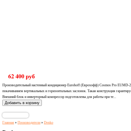
Кондиционер Eurohoff Cosmos Pr
inverter
62 400 руб
Производительный настенный кондиционер Eurohoff (Еврохофф) Cosmos Pro EUMD-24
покачиванием вертикальных и горизонтальных заслонок. Такая конструкция гарантиру
Внешний блок и инверторный компрессор подготовлены для работы при те...
Главная
»
Производители
»
Denko