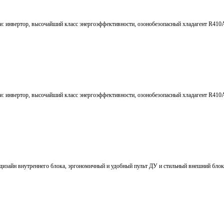
и: инвертор, высочайший класс энергоэффективности, озонобезопасный хладагент R410
и: инвертор, высочайший класс энергоэффективности, озонобезопасный хладагент R410
 дизайн внутреннего блока, эргономичный и удобный пульт ДУ и стильный внешний блок