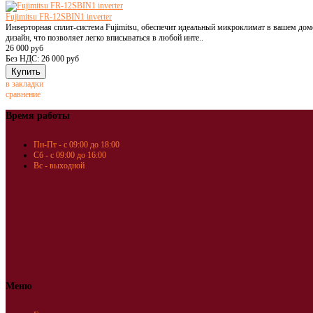
Fujimitsu FR-12SBIN1 inverter
Инверторная сплит-система Fujimitsu, обеспечит идеальный микроклимат в вашем дом
дизайн, что позволяет легко вписываться в любой инте..
26 000 руб
Без НДС: 26 000 руб
в закладки
сравнение
Время работы
Пн-Пт - с 09:00 до 18:00
Сб - с 09:00 до 16:00
Вс - выходной
Меню