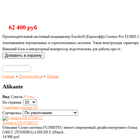
Кондиционер Eurohoff Cosmos Pr
inverter
62 400 руб
Производительный настенный кондиционер Eurohoff (Еврохофф) Cosmos Pro EUMD-24
покачиванием вертикальных и горизонтальных заслонок. Такая конструкция гарантиру
Внешний блок и инверторный компрессор подготовлены для работы при те...
Главная
»
Производители
»
Alikante
Alikante
Вид:
Список
/
Сетка
На странице:
Сравнение товаров (0)
Сортировка:
Fujimitsu FR-07SBST1
Описание Сплит-системы FUJIMITSU имеют современный дизайн внутреннего блока. Н
GMCC (TOSHIBA) и HIGHLY (Hitach..
14 900 руб