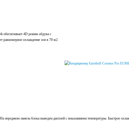
o EUMD-24i
i обеспечивает 4D режим обдува с
ет равномерное охлаждение зон в 70 м2.
а переднюю панель блока выведен дисплей с показаниями температуры. Быстрое охлаж