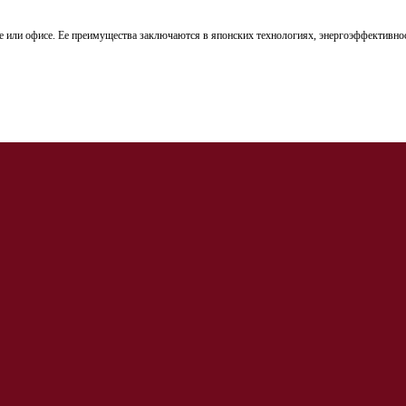
е или офисе. Ее преимущества заключаются в японских технологиях, энергоэффективно