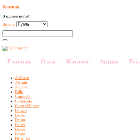
Корзина
В корзине пусто!
Валюта:
Главная
О нас
Каталог
Акции
Уст
AirGreen
Alikante
Axioma
Ballu
Centek Air
Cherbrooke
Cooper&Hunter
Dahatsu
Daichi
Daikin
Dantex
Denko
Ecostar
Electrolux