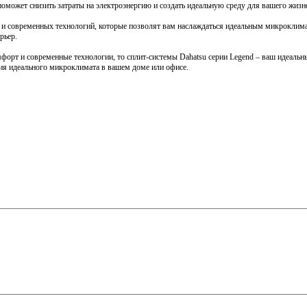
поможет снизить затраты на электроэнергию и создать идеальную среду для вашего жизн
та и современных технологий, которые позволят вам наслаждаться идеальным микрокли
рьер.
 комфорт и современные технологии, то сплит-системы Dahatsu серии Legend – ваш идеа
ия идеального микроклимата в вашем доме или офисе.