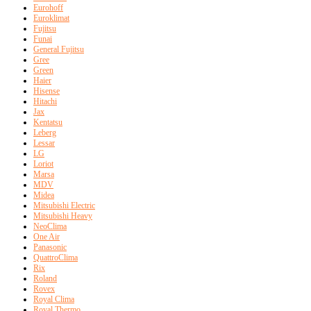
Eurohoff
Euroklimat
Fujitsu
Funai
General Fujitsu
Gree
Green
Haier
Hisense
Hitachi
Jax
Kentatsu
Leberg
Lessar
LG
Loriot
Marsa
MDV
Midea
Mitsubishi Electric
Mitsubishi Heavy
NeoClima
One Air
Panasonic
QuattroClima
Rix
Roland
Rovex
Royal Clima
Royal Thermo