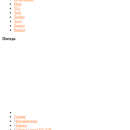
Shuft
TCL
Tesla
Toshiba
Tosot
Zanussi
Бирюса
Погода
Главная
/
Кондиционеры
/
Dahatsu
/
Dahatsu Legend DA-07H