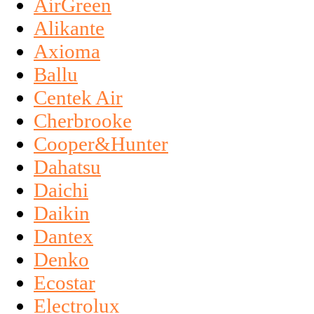
AirGreen
Alikante
Axioma
Ballu
Centek Air
Cherbrooke
Cooper&Hunter
Dahatsu
Daichi
Daikin
Dantex
Denko
Ecostar
Electrolux