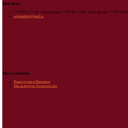
Контакты
+7 978 811 72 40 - отдел продаж
+7 978 811 72 60 - отдел продаж
+7 978 030 44
sevkomfortv@mail.ru
Мы в соцсетях
Наша группа в Вконтакте
Мы на форуме Sevastopol.info