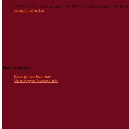
+7 978 811 72 40 - отдел продаж
+7 978 811 72 60 - отдел продаж
+7 978 030 44
sevkomfortv@mail.ru
Мы в соцсетях
Наша группа в Вконтакте
Мы на форуме Sevastopol.info