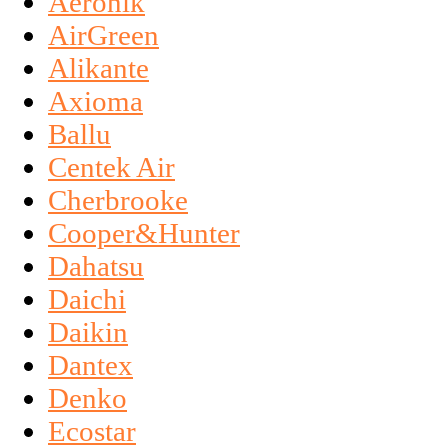
Aeronik
AirGreen
Alikante
Axioma
Ballu
Centek Air
Cherbrooke
Cooper&Hunter
Dahatsu
Daichi
Daikin
Dantex
Denko
Ecostar