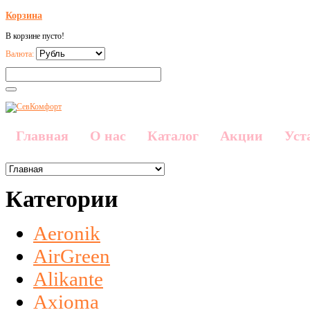
Корзина
В корзине пусто!
Валюта:
Главная
О нас
Каталог
Акции
Уст
Категории
Aeronik
AirGreen
Alikante
Axioma