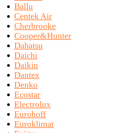
Ballu
Centek Air
Cherbrooke
Cooper&Hunter
Dahatsu
Daichi
Daikin
Dantex
Denko
Ecostar
Electrolux
Eurohoff
Euroklimat