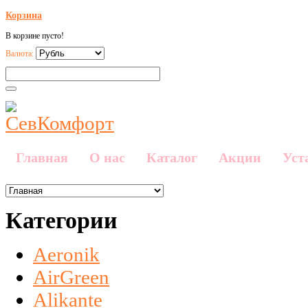
Корзина
В корзине пусто!
Валюта:
Главная
О нас
Каталог
Акции
Уст
Категории
Aeronik
AirGreen
Alikante