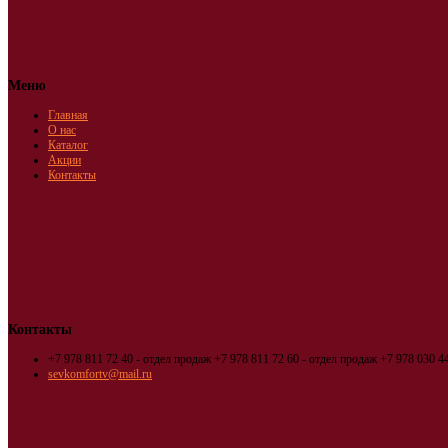
Меню
Главная
О нас
Каталог
Акции
Контакты
Контакты
+7 978 811 72 40 - отдел продаж
+7 978 811 72 60 - отдел продаж
+7 978 030 44
sevkomfortv@mail.ru