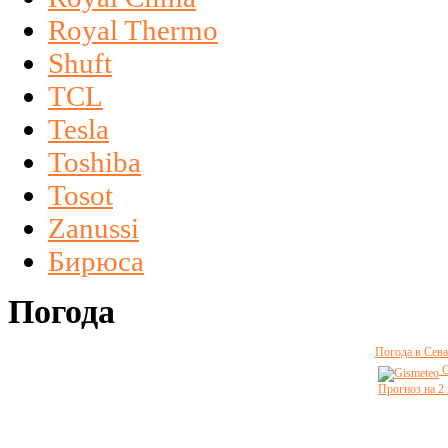
Royal Thermo
Shuft
TCL
Tesla
Toshiba
Tosot
Zanussi
Бирюса
Погода
Погода в Сева
G
Прогноз на 2