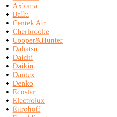
Axioma
Ballu
Centek Air
Cherbrooke
Cooper&Hunter
Dahatsu
Daichi
Daikin
Dantex
Denko
Ecostar
Electrolux
Eurohoff