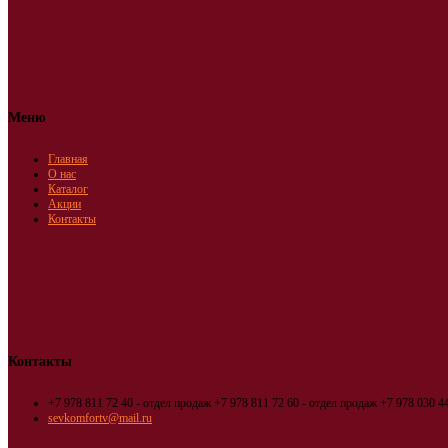
Меню
Главная
О нас
Каталог
Акции
Контакты
Контакты
+7 978 811 72 40 - отдел продаж
+7 978 811 72 60 - отдел продаж
+7 978 030 44
sevkomfortv@mail.ru