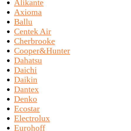
Alikante
Axioma
Ballu
Centek Air
Cherbrooke
Cooper&Hunter
Dahatsu
Daichi
Daikin
Dantex
Denko
Ecostar
Electrolux
Eurohoff