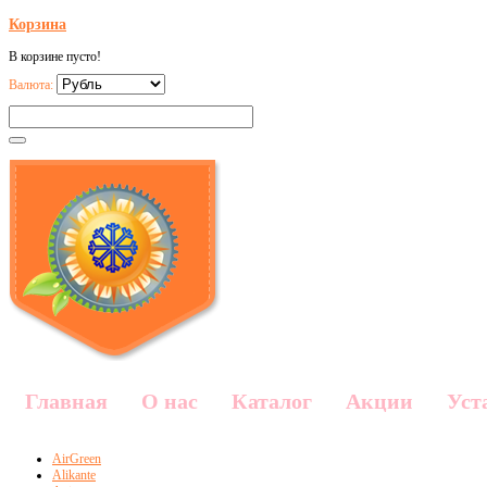
Корзина
В корзине пусто!
Валюта:
Главная
О нас
Каталог
Акции
Уст
AirGreen
Alikante