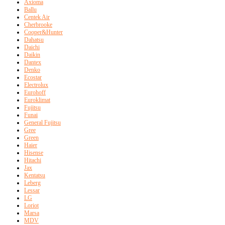
Axioma
Ballu
Centek Air
Cherbrooke
Cooper&Hunter
Dahatsu
Daichi
Daikin
Dantex
Denko
Ecostar
Electrolux
Eurohoff
Euroklimat
Fujitsu
Funai
General Fujitsu
Gree
Green
Haier
Hisense
Hitachi
Jax
Kentatsu
Leberg
Lessar
LG
Loriot
Marsa
MDV