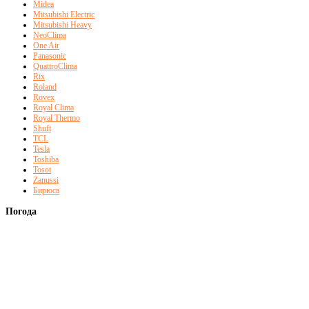
Midea
Mitsubishi Electric
Mitsubishi Heavy
NeoClima
One Air
Panasonic
QuattroClima
Rix
Roland
Rovex
Royal Clima
Royal Thermo
Shuft
TCL
Tesla
Toshiba
Tosot
Zanussi
Бирюса
Погода