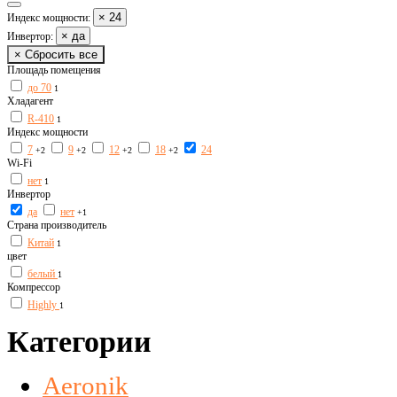
× 24
Индекс мощности:
× да
Инвертор:
× Сбросить все
Площадь помещения
до 70
1
Хладагент
R-410
1
Индекс мощности
7
9
12
18
24
+2
+2
+2
+2
Wi-Fi
нет
1
Инвертор
да
нет
+1
Страна производитель
Китай
1
цвет
белый
1
Компрессор
Highly
1
Категории
Aeronik