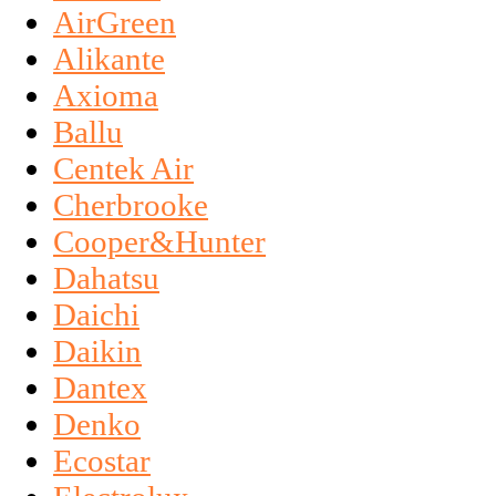
AirGreen
Alikante
Axioma
Ballu
Centek Air
Cherbrooke
Cooper&Hunter
Dahatsu
Daichi
Daikin
Dantex
Denko
Ecostar