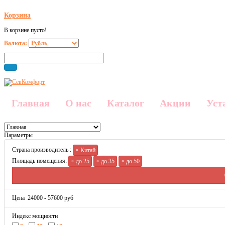
Корзина
В корзине пусто!
Валюта:
Главная
О нас
Каталог
Акции
Уст
Параметры
Страна производитель :
× Китай
Площадь помещения:
× до 25
× до 35
× до 50
Цена
24000
-
57600
руб
Индекс мощности