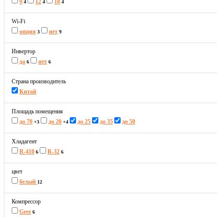
9
12
18
4
4
4
Wi-Fi
опция
нет
3
9
Инвертор
да
нет
6
6
Страна производитель
Китай
Площадь помещения
до 70
до 20
до 25
до 35
до 50
+3
+4
Хладагент
R-410
R-32
6
6
цвет
белый
12
Компрессор
Gree
6