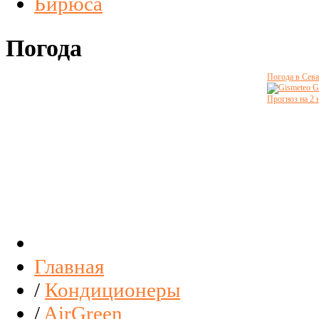
Бирюса
Погода
Погода в Сева
G
Прогноз на 2 
Главная
/
Кондиционеры
/
AirGreen