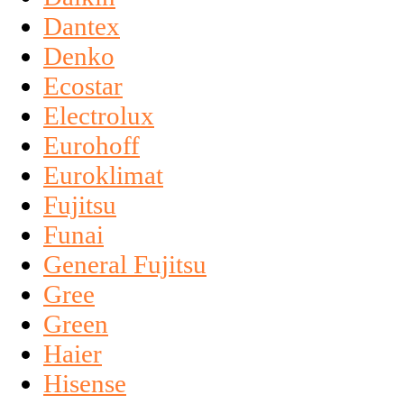
Dantex
Denko
Ecostar
Electrolux
Eurohoff
Euroklimat
Fujitsu
Funai
General Fujitsu
Gree
Green
Haier
Hisense