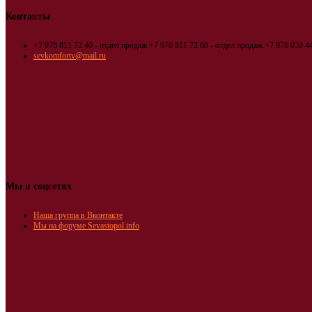
Контакты
+7 978 811 72 40 - отдел продаж
+7 978 811 72 60 - отдел продаж
+7 978 030 44
sevkomfortv@mail.ru
Мы в соцсетях
Наша группа в Вконтакте
Мы на форуме Sevastopol.info