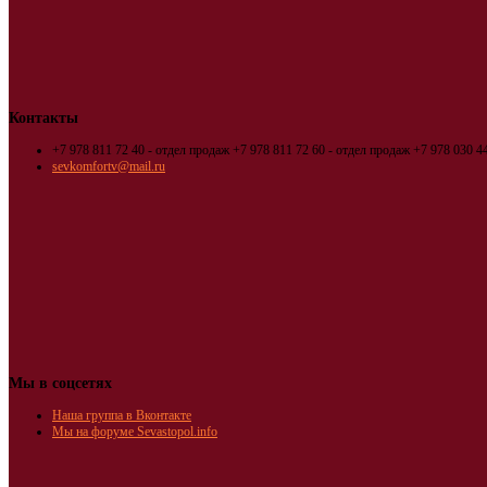
Контакты
+7 978 811 72 40 - отдел продаж
+7 978 811 72 60 - отдел продаж
+7 978 030 44
sevkomfortv@mail.ru
Мы в соцсетях
Наша группа в Вконтакте
Мы на форуме Sevastopol.info