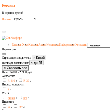
Корзина
В корзине пусто!
Валюта:
Главная
О нас
Каталог
Акции
Установка
Информация
Контакты
Параметры
× Китай
Страна производитель :
× до 25
Площадь помещения:
× Сбросить все
Цена
24000
-
28900
руб
Хладагент
R-410
R-32
2
2
Индекс мощности
9
4
Wi-Fi
опция
нет
1
3
Инвертор
да
нет
2
2