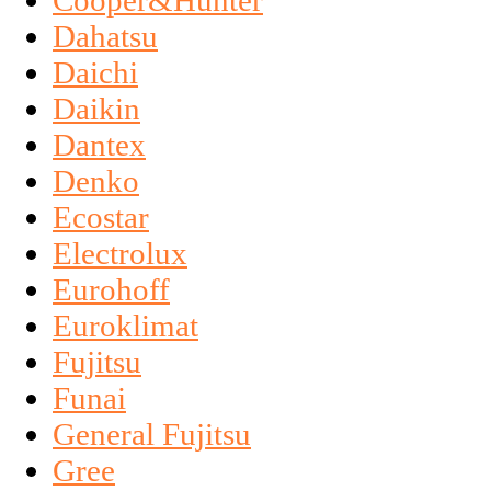
Cooper&Hunter
Dahatsu
Daichi
Daikin
Dantex
Denko
Ecostar
Electrolux
Eurohoff
Euroklimat
Fujitsu
Funai
General Fujitsu
Gree