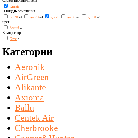
Страна производитель
Китай
Площадь помещения
до 70
до 20
до 25
до 35
до 50
+3
+4
+4
+4
цвет
белый
4
Компрессор
Gree
2
Категории
Aeronik
AirGreen
Alikante
Axioma
Ballu
Centek Air
Cherbrooke