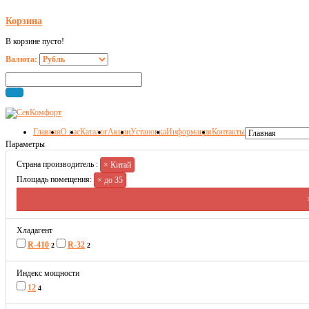
Корзина
В корзине пусто!
Валюта:
Главная
О нас
Каталог
Акции
Установка
Информация
Контакты
Параметры
Страна производитель :
× Китай
Площадь помещения:
× до 35
Хладагент
R-410
R-32
2
2
Индекс мощности
12
4