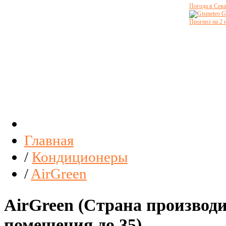
Погода в Сева
G
Прогноз на 2 
Главная
/
Кондиционеры
/
AirGreen
AirGreen (Страна производ
помещения до 35)