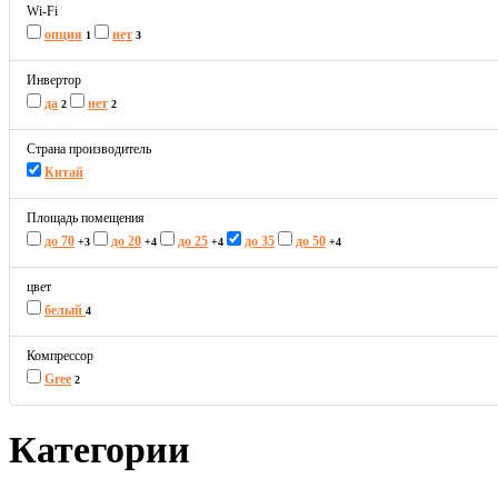
Wi-Fi
опция
нет
1
3
Инвертор
да
нет
2
2
Страна производитель
Китай
Площадь помещения
до 70
до 20
до 25
до 35
до 50
+3
+4
+4
+4
цвет
белый
4
Компрессор
Gree
2
Категории