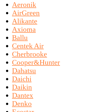
Aeronik
AirGreen
Alikante
Axioma
Ballu
Centek Air
Cherbrooke
Cooper&Hunter
Dahatsu
Daichi
Daikin
Dantex
Denko
Ecostar