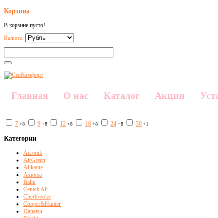
Корзина
В корзине пусто!
Валюта:
Главная
О нас
Каталог
Акции
Уст
7
9
12
18
24
30
+8
+8
+8
+8
+8
+1
Категории
Aeronik
AirGreen
Alikante
Axioma
Ballu
Centek Air
Cherbrooke
Cooper&Hunter
Dahatsu