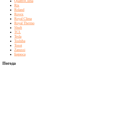
QuattroClima
Rix
Roland
Rovex
Royal Clima
Royal Thermo
Shuft
TCL
Tesla
Toshiba
Tosot
Zanussi
Бирюса
Погода