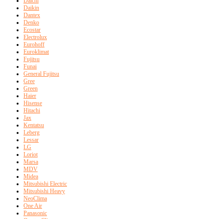
Daichi
Daikin
Dantex
Denko
Ecostar
Electrolux
Eurohoff
Euroklimat
Fujitsu
Funai
General Fujitsu
Gree
Green
Haier
Hisense
Hitachi
Jax
Kentatsu
Leberg
Lessar
LG
Loriot
Marsa
MDV
Midea
Mitsubishi Electric
Mitsubishi Heavy
NeoClima
One Air
Panasonic