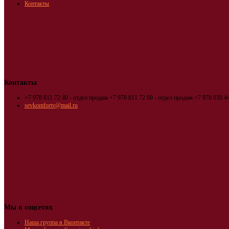
Контакты
Контакты
+7 978 811 72 40 - отдел продаж
+7 978 811 72 60 - отдел продаж
+7 978 030 44
sevkomfortv@mail.ru
Мы в соцсетях
Наша группа в Вконтакте