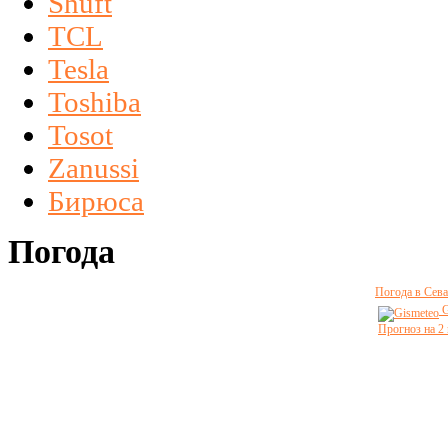
Shuft
TCL
Tesla
Toshiba
Tosot
Zanussi
Бирюса
Погода
Погода в Сева
G
Прогноз на 2