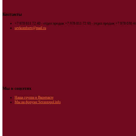
Контакты
+7 978 811 72 40 - отдел продаж
+7 978 811 72 60 - отдел продаж
+7 978 030 44
sevkomfortv@mail.ru
Мы в соцсетях
Наша группа в Вконтакте
Мы на форуме Sevastopol.info