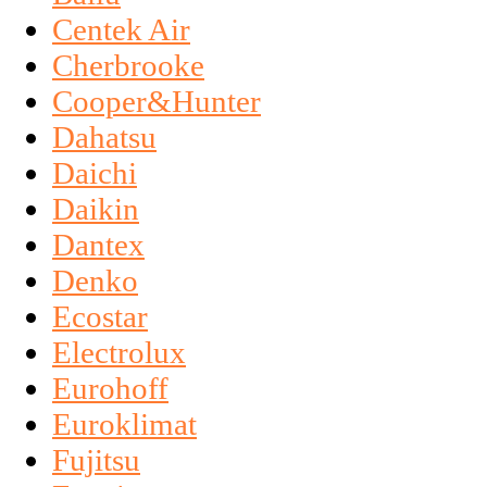
Centek Air
Cherbrooke
Cooper&Hunter
Dahatsu
Daichi
Daikin
Dantex
Denko
Ecostar
Electrolux
Eurohoff
Euroklimat
Fujitsu