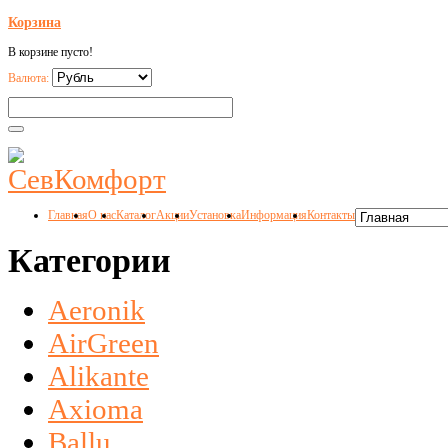
Корзина
В корзине пусто!
Валюта:
Главная
О нас
Каталог
Акции
Установка
Информация
Контакты
Категории
Aeronik
AirGreen
Alikante
Axioma
Ballu