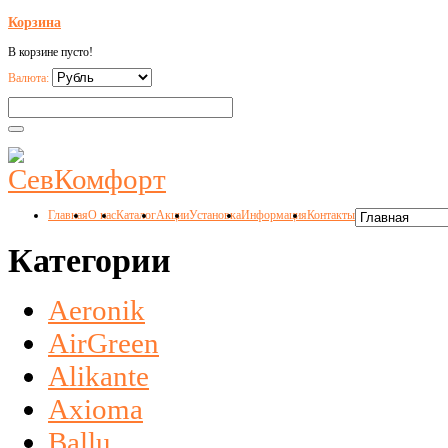
Корзина
В корзине пусто!
Валюта:
Главная
О нас
Каталог
Акции
Установка
Информация
Контакты
Категории
Aeronik
AirGreen
Alikante
Axioma
Ballu