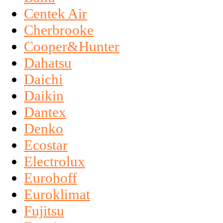
Centek Air
Cherbrooke
Cooper&Hunter
Dahatsu
Daichi
Daikin
Dantex
Denko
Ecostar
Electrolux
Eurohoff
Euroklimat
Fujitsu