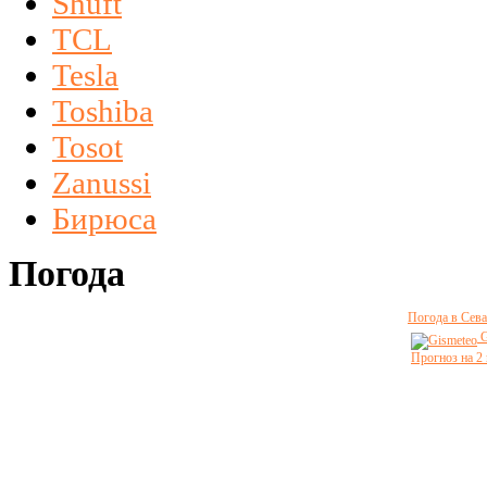
Shuft
TCL
Tesla
Toshiba
Tosot
Zanussi
Бирюса
Погода
Погода в Сева
G
Прогноз на 2