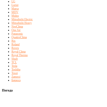
LG
Loriot
Marsa
MDV
Midea
Mitsubishi Electric
Mitsubishi Heavy
NeoClima
One Air
Panasonic
QuattroClima
Rix
Roland
Rovex
Royal Clima
Royal Thermo
Shuft
TCL
Tesla
Toshiba
Tosot
Zanussi
Бирюса
Погода