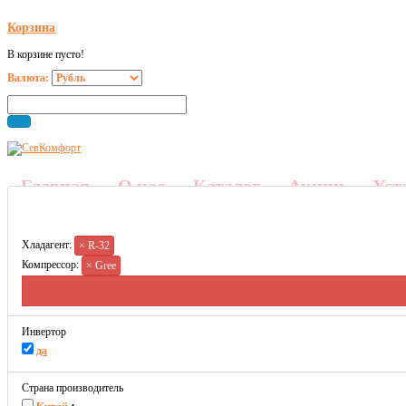
Корзина
В корзине пусто!
Валюта:
Главная
О нас
Каталог
Акции
Уст
Хладагент:
× R-32
Компрессор:
× Gree
Инвертор
да
Страна производитель