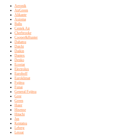
Aeronik
AirGreen
Alikante
Axioma
Ballu
Centek Air
Cherbrooke
Cooper&Hunter
Dahatsu
Daichi
Daikin
Dantex
Denko
Ecostar
Electrolux
Eurohoff
Euroklimat
Fujitsu
Funai
General Fujitsu
Gree
Green
Haier
Hisense
Hitachi
Jax
Kentatsu
Leberg
Lessar