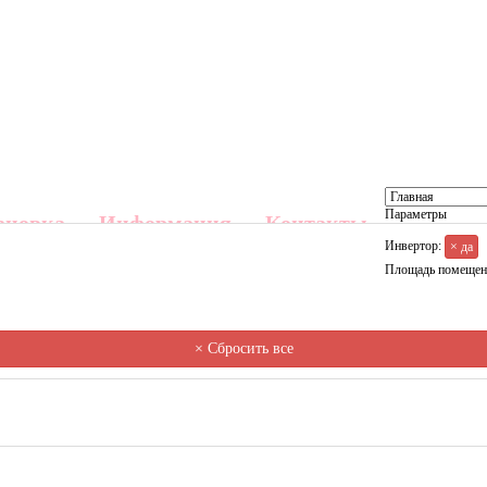
Параметры
ановка
Информация
Контакты
Инвертор:
× да
Площадь помещен
× Сбросить все