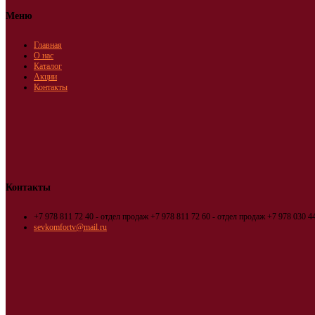
Меню
Главная
О нас
Каталог
Акции
Контакты
Контакты
+7 978 811 72 40 - отдел продаж
+7 978 811 72 60 - отдел продаж
+7 978 030 44
sevkomfortv@mail.ru