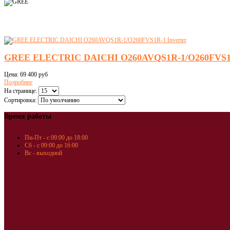
GREE ELECTRIC DAICHI O260AVQS1R-1/O260FVS1R-
Цена:
69 400 руб
Подробнее
На странице:
Сортировка:
Время работы
Пн-Пт - с 09:00 до 18:00
Сб - с 09:00 до 16:00
Вс - выходной