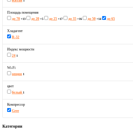
Китай
1
Площадь помещения
до 70
до 20
до 25
до 35
до 50
до 65
+13
+5
+17
+16
+14
Хладагент
R-32
Индекс мощности
24
1
Wi-Fi
опция
1
цвет
белый
1
Компрессор
Gree
Категории