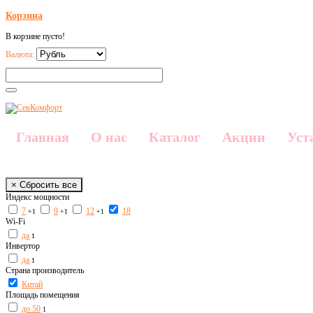
Корзина
В корзине пусто!
Валюта:
Главная
О нас
Каталог
Акции
Уст
× Сбросить все
Индекс мощности
7
9
12
18
+1
+1
+1
Wi-Fi
да
1
Инвертор
да
1
Страна производитель
Китай
Площадь помещения
до 50
1