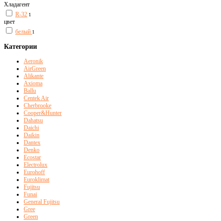
Хладагент
R-32
1
цвет
белый
1
Категории
Aeronik
AirGreen
Alikante
Axioma
Ballu
Centek Air
Cherbrooke
Cooper&Hunter
Dahatsu
Daichi
Daikin
Dantex
Denko
Ecostar
Electrolux
Eurohoff
Euroklimat
Fujitsu
Funai
General Fujitsu
Gree
Green