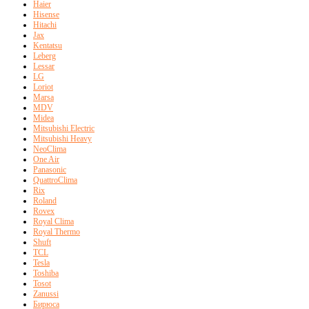
Haier
Hisense
Hitachi
Jax
Kentatsu
Leberg
Lessar
LG
Loriot
Marsa
MDV
Midea
Mitsubishi Electric
Mitsubishi Heavy
NeoClima
One Air
Panasonic
QuattroClima
Rix
Roland
Rovex
Royal Clima
Royal Thermo
Shuft
TCL
Tesla
Toshiba
Tosot
Zanussi
Бирюса