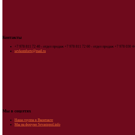
Контакты
+7 978 811 72 40 - отдел продаж
+7 978 811 72 60 - отдел продаж
+7 978 030 44
sevkomfortv@mail.ru
Мы в соцсетях
Наша группа в Вконтакте
Мы на форуме Sevastopol.info