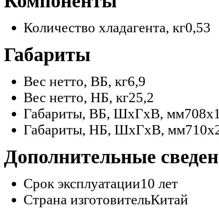
Компоненты
Количество хладагента, кг
0,53
Габариты
Вес нетто, ВБ, кг
6,9
Вес нетто, НБ, кг
25,2
Габариты, ВБ, ШхГхВ, мм
708x
Габариты, НБ, ШхГхВ, мм
710x
Дополнительные сведе
Срок эксплуатации
10 лет
Страна изготовитель
Китай