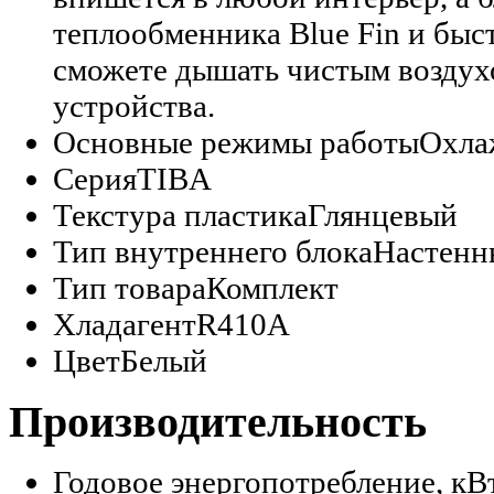
теплообменника Blue Fin и быс
сможете дышать чистым воздух
устройства.
Основные режимы работы
Охла
Серия
TIBA
Текстура пластика
Глянцевый
Тип внутреннего блока
Настенн
Тип товара
Комплект
Хладагент
R410A
Цвет
Белый
Производительность
Годовое энергопотребление, кВ