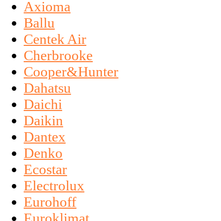
Axioma
Ballu
Centek Air
Cherbrooke
Cooper&Hunter
Dahatsu
Daichi
Daikin
Dantex
Denko
Ecostar
Electrolux
Eurohoff
Euroklimat