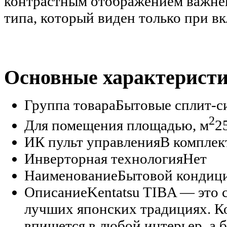
контрастным отображением важней
типа, который виден только при 
Основные характерист
Группа товара
Бытовые сплит-с
2
Для помещения площадью, м
2
ИК пульт управления
В комплек
Инверторная технология
Нет
Наименование
Бытовой кондиц
Описание
Kentatsu TIBA — это 
лучших японских традициях. К
впишется в любой интерьер, а