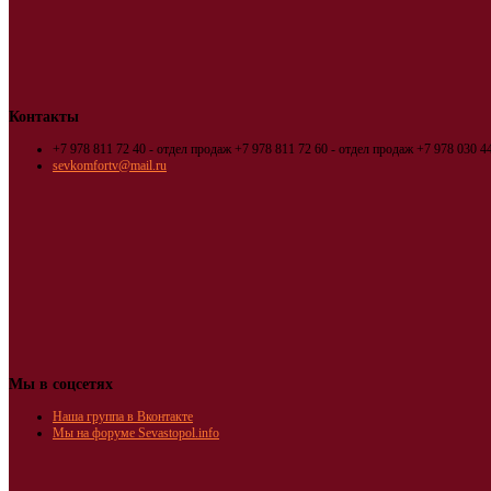
Контакты
+7 978 811 72 40 - отдел продаж
+7 978 811 72 60 - отдел продаж
+7 978 030 44
sevkomfortv@mail.ru
Мы в соцсетях
Наша группа в Вконтакте
Мы на форуме Sevastopol.info