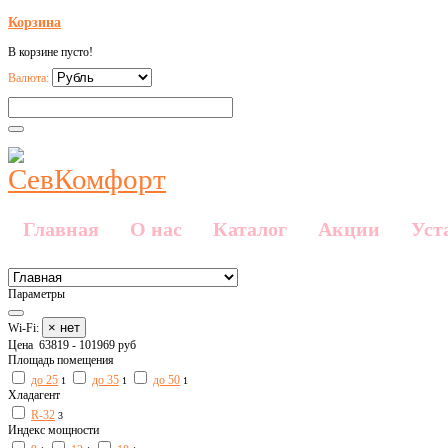
Корзина
В корзине пусто!
Валюта:
Главная
О нас
Каталог
Акции
Уст
Параметры
× нет
Wi-Fi:
Цена
63819
-
101969
руб
Площадь помещения
до 25
до 35
до 50
1
1
1
Хладагент
R-32
3
Индекс мощности