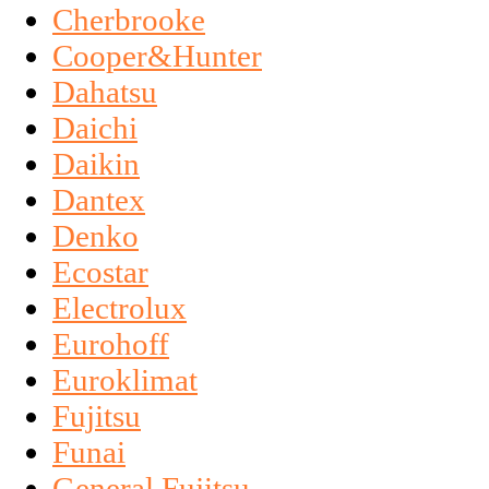
Cherbrooke
Cooper&Hunter
Dahatsu
Daichi
Daikin
Dantex
Denko
Ecostar
Electrolux
Eurohoff
Euroklimat
Fujitsu
Funai
General Fujitsu