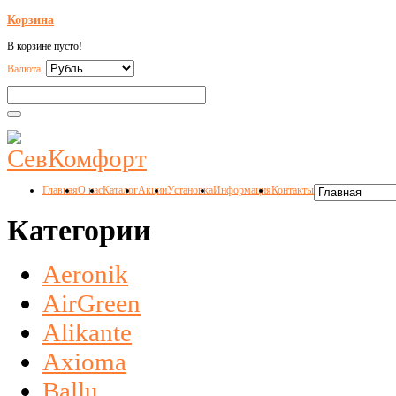
Корзина
В корзине пусто!
Валюта:
Главная
О нас
Каталог
Акции
Установка
Информация
Контакты
Категории
Aeronik
AirGreen
Alikante
Axioma
Ballu