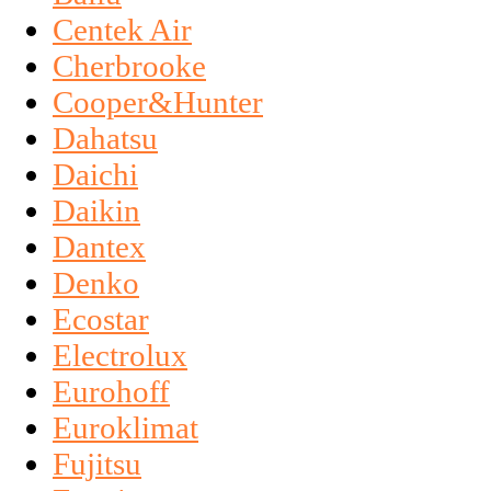
Centek Air
Cherbrooke
Cooper&Hunter
Dahatsu
Daichi
Daikin
Dantex
Denko
Ecostar
Electrolux
Eurohoff
Euroklimat
Fujitsu