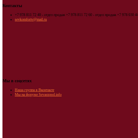
Контакты
+7 978 811 72 40 - отдел продаж
+7 978 811 72 60 - отдел продаж
+7 978 030 44
sevkomfortv@mail.ru
Мы в соцсетях
Наша группа в Вконтакте
Мы на форуме Sevastopol.info