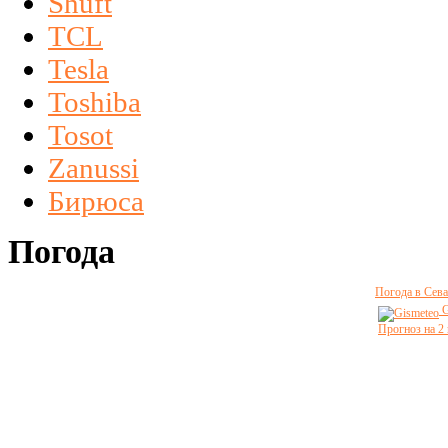
Shuft
TCL
Tesla
Toshiba
Tosot
Zanussi
Бирюса
Погода
Погода в Сева
G
Прогноз на 2