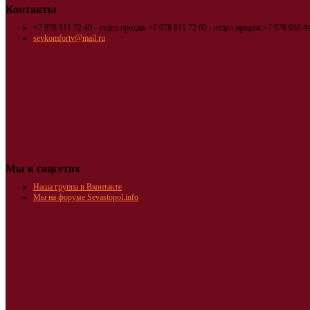
Контакты
+7 978 811 72 40 - отдел продаж
+7 978 811 72 60 - отдел продаж
+7 978 030 44
sevkomfortv@mail.ru
Мы в соцсетях
Наша группа в Вконтакте
Мы на форуме Sevastopol.info