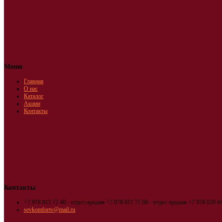
Меню
Главная
О нас
Каталог
Акции
Контакты
Контакты
+7 978 811 72 40 - отдел продаж
+7 978 811 72 60 - отдел продаж
+7 978 030 44
sevkomfortv@mail.ru