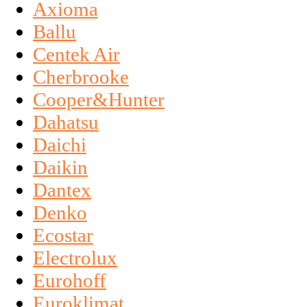
Axioma
Ballu
Centek Air
Cherbrooke
Cooper&Hunter
Dahatsu
Daichi
Daikin
Dantex
Denko
Ecostar
Electrolux
Eurohoff
Euroklimat