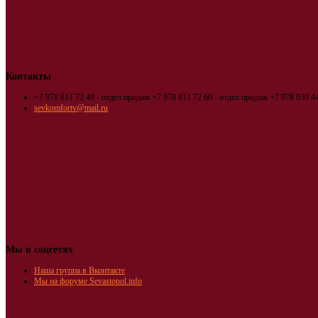
Контакты
+7 978 811 72 40 - отдел продаж
+7 978 811 72 60 - отдел продаж
+7 978 030 44
sevkomfortv@mail.ru
Мы в соцсетях
Наша группа в Вконтакте
Мы на форуме Sevastopol.info