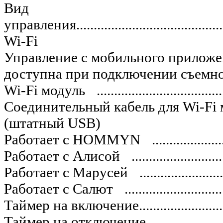
Вид
управления..............................................
Wi-Fi
Управление c мобильного приложения по W
доступна при подключении съемно
Wi-Fi модуль
................................
Соединительный кабель для Wi-Fi модуля....
(штатный USB)
Работает с HOMMYN
...................
Работает с Алисой
.........................
Работает с Марусей
......................
Работает с Салют
..........................
Таймер на включение................................
Таймер на отключение...............................