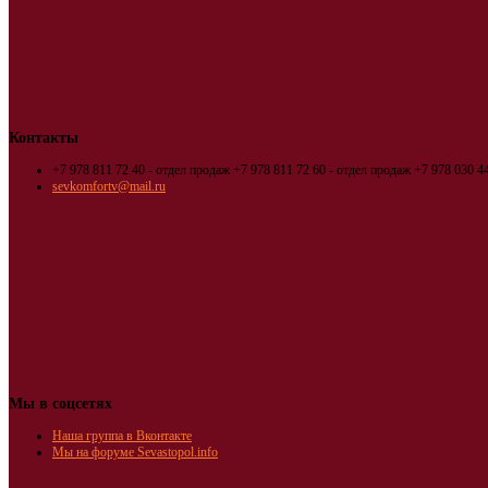
Контакты
+7 978 811 72 40 - отдел продаж
+7 978 811 72 60 - отдел продаж
+7 978 030 44
sevkomfortv@mail.ru
Мы в соцсетях
Наша группа в Вконтакте
Мы на форуме Sevastopol.info