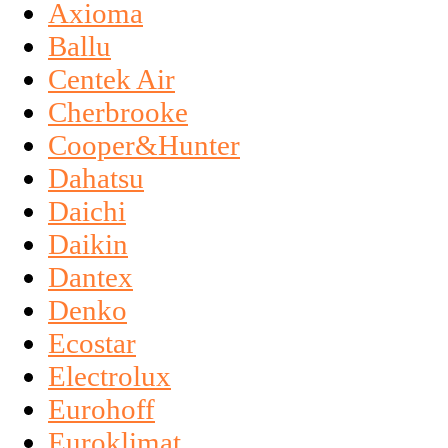
Axioma
Ballu
Centek Air
Cherbrooke
Cooper&Hunter
Dahatsu
Daichi
Daikin
Dantex
Denko
Ecostar
Electrolux
Eurohoff
Euroklimat