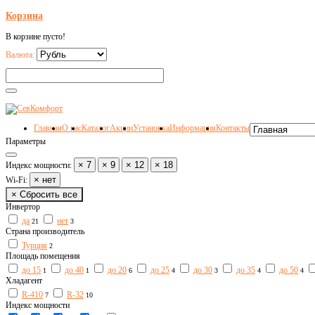
Корзина
В корзине пусто!
Валюта:
Главная
О нас
Каталог
Акции
Установка
Информация
Контакты
Параметры
× 7
× 9
× 12
× 18
Индекс мощности:
× нет
Wi-Fi:
× Сбросить все
Инвертор
да
нет
21
3
Страна производитель
Турция
2
Площадь помещения
до 15
до 40
до 20
до 25
до 30
до 35
до 50
1
1
6
4
3
4
4
Хладагент
R-410
R-32
7
10
Индекс мощности