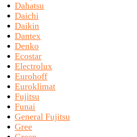
Dahatsu
Daichi
Daikin
Dantex
Denko
Ecostar
Electrolux
Eurohoff
Euroklimat
Fujitsu
Funai
General Fujitsu
Gree
Green