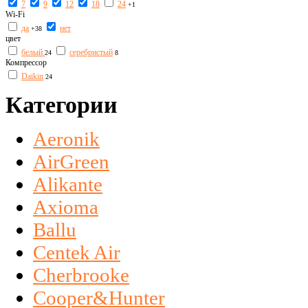
7
9
12
18
24
+1
Wi-Fi
да
нет
+38
цвет
белый
серебристый
24
8
Компрессор
Daikin
24
Категории
Aeronik
AirGreen
Alikante
Axioma
Ballu
Centek Air
Cherbrooke
Cooper&Hunter