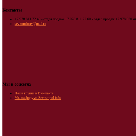
Контакты
+7 978 811 72 40 - отдел продаж
+7 978 811 72 60 - отдел продаж
+7 978 030 44
sevkomfortv@mail.ru
Мы в соцсетях
Наша группа в Вконтакте
Мы на форуме Sevastopol.info