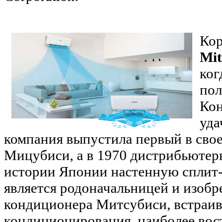
Кор
Mit
ког
пол
Кон
уда
компания выпустила первый в сво
Мицубиси, а в 1970 дистрибьютер
истории Японии настенную сплит-
является родоначальницей и изобр
кондиционера Митсубиси, встраив
кондиционирования, наиболее вос