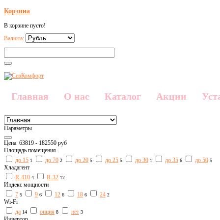
Корзина
В корзине пусто!
Валюта:
Главная
О нас
Каталог
Акции
Уст
Параметры
Цена
63819
-
182550
руб
Площадь помещения
до 15
до 70
до 20
до 25
до 30
до 35
до 50
1
2
5
5
1
6
5
Хладагент
R-410
R-32
4
17
Индекс мощности
7
9
12
18
24
5
6
6
6
2
Wi-Fi
да
опция
нет
14
8
3
Инвертор