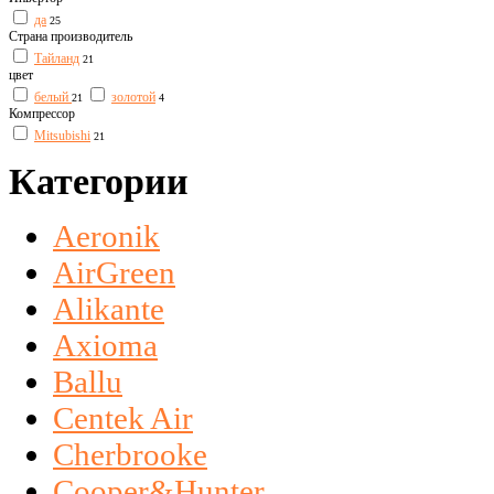
да
25
Страна производитель
Тайланд
21
цвет
белый
золотой
21
4
Компрессор
Mitsubishi
21
Категории
Aeronik
AirGreen
Alikante
Axioma
Ballu
Centek Air
Cherbrooke
Cooper&Hunter