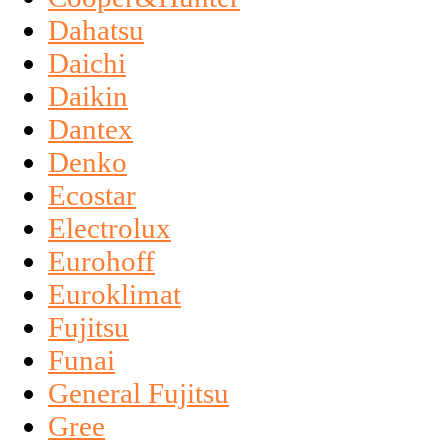
Dahatsu
Daichi
Daikin
Dantex
Denko
Ecostar
Electrolux
Eurohoff
Euroklimat
Fujitsu
Funai
General Fujitsu
Gree