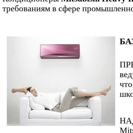
требованиям в сфере промышленно
БА
ПР
вед
что
шко
НА
Mit