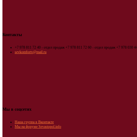
Контакты
+7 978 811 72 40 - отдел продаж
+7 978 811 72 60 - отдел продаж
+7 978 030 44
sevkomfortv@mail.ru
Мы в соцсетях
Наша группа в Вконтакте
Мы на форуме Sevastopol.info