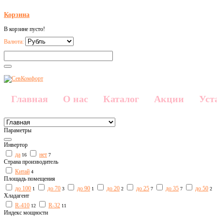
Корзина
В корзине пусто!
Валюта:
Главная
О нас
Каталог
Акции
Уст
Параметры
Инвертор
да
нет
16
7
Страна производитель
Китай
4
Площадь помещения
до 100
до 70
до 90
до 20
до 25
до 35
до 50
1
3
1
2
7
7
2
Хладагент
R-410
R-32
12
11
Индекс мощности