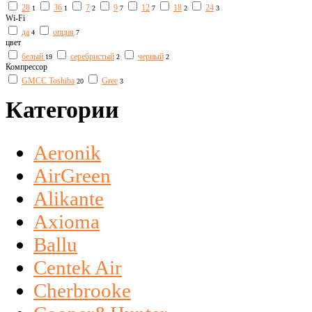
28
36
7
9
12
18
24
1
1
2
7
7
2
3
Wi-Fi
да
опция
4
7
цвет
белый
серебристый
черный
19
2
2
Компрессор
GMCC Toshiba
Gree
20
3
Категории
Aeronik
AirGreen
Alikante
Axioma
Ballu
Centek Air
Cherbrooke