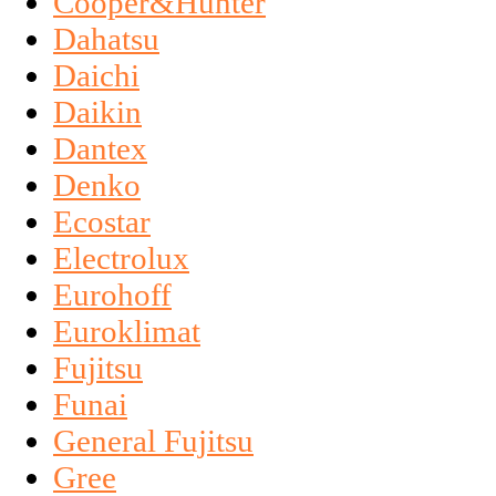
Cooper&Hunter
Dahatsu
Daichi
Daikin
Dantex
Denko
Ecostar
Electrolux
Eurohoff
Euroklimat
Fujitsu
Funai
General Fujitsu
Gree