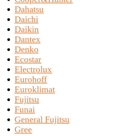
Dahatsu
Daichi
Daikin
Dantex
Denko
Ecostar
Electrolux
Eurohoff
Euroklimat
Fujitsu
Funai
General Fujitsu
Gree