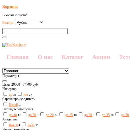
Корзина
В корзине пусто!
Валюта:
Главная
О нас
Каталог
Акции
Уст
Параметры
Цена
20600
-
74700
руб
Инвертор
да
нет
39
27
Страна производитель
Китай
57
Площадь помещения
до 40
до 70
до 20
до 25
до 30
до 35
до 50
12
8
12
10
8
16
Хладагент
R-410
R-32
4
55
Индекс мощности