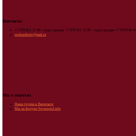
Контакты
+7 978 811 72 40 - отдел продаж
+7 978 811 72 60 - отдел продаж
+7 978 030 44
sevkomfortv@mail.ru
Мы в соцсетях
Наша группа в Вконтакте
Мы на форуме Sevastopol.info