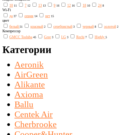
10
7
13
9
12
18
24
11
12
13
16
16
10
8
Wi-Fi
да
опция
нет
37
14
15
цвет
белый
красный
серебристый
черный
золотой
51
2
3
8
2
Компрессор
GMCC Toshiba
Gree
LG
Rechi
Highly
45
3
3
7
5
Категории
Aeronik
AirGreen
Alikante
Axioma
Ballu
Centek Air
Cherbrooke
Cooper&Hunter