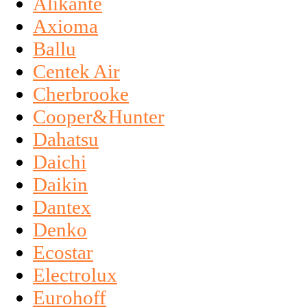
Alikante
Axioma
Ballu
Centek Air
Cherbrooke
Cooper&Hunter
Dahatsu
Daichi
Daikin
Dantex
Denko
Ecostar
Electrolux
Eurohoff