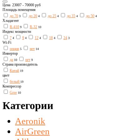
Цена
23007
-
70000
руб
Площадь помещения
до 70
до 20
до 25
до 35
до 50
3
4
4
4
4
Хладагент
R-410
R-32
9
10
Индекс мощности
7
9
12
18
24
4
4
4
4
3
Wi-Fi
опция
нет
5
14
Инвертор
да
нет
10
9
Страна производитель
Китай
19
цвет
белый
19
Компрессор
Gree
10
Категории
Aeronik
AirGreen