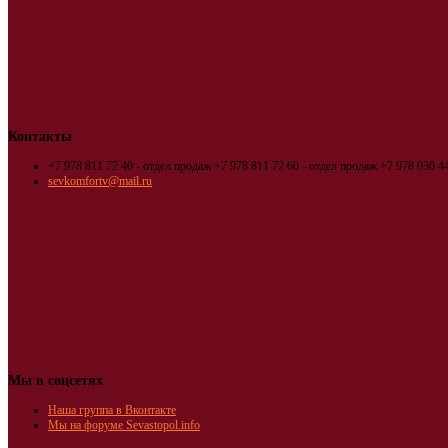
Контакты
+7 978 811 72 40 - отдел продаж
+7 978 811 72 60 - отдел продаж
+7 978 030 44
sevkomfortv@mail.ru
Мы в соцсетях
Наша группа в Вконтакте
Мы на форуме Sevastopol.info