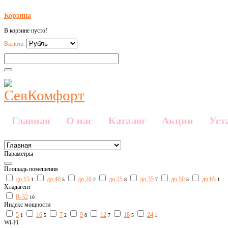
Корзина
В корзине пусто!
Валюта:
Главная
О нас
Каталог
Акции
Уст
Параметры
Площадь помещения
до 15
до 40
до 20
до 25
до 35
до 50
до 65
1
5
2
8
7
5
1
Хладагент
R-32
10
Индекс мощности
5
16
7
9
12
18
24
1
5
2
8
7
5
1
Wi-Fi