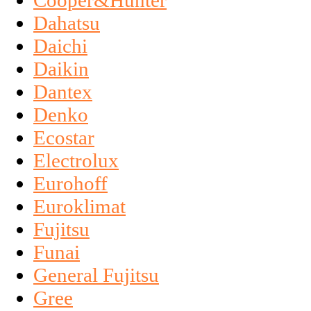
Cooper&Hunter
Dahatsu
Daichi
Daikin
Dantex
Denko
Ecostar
Electrolux
Eurohoff
Euroklimat
Fujitsu
Funai
General Fujitsu
Gree