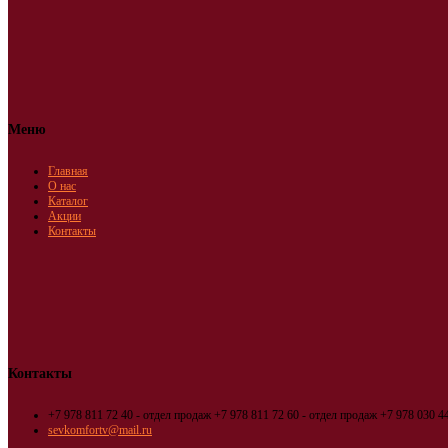
Меню
Главная
О нас
Каталог
Акции
Контакты
Контакты
+7 978 811 72 40 - отдел продаж
+7 978 811 72 60 - отдел продаж
+7 978 030 44
sevkomfortv@mail.ru