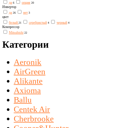
да
опция
6
20
Инвертор
да
нет
26
3
цвет
белый
серебристый
черный
21
4
4
Компрессор
Mitsubishi
22
Категории
Aeronik
AirGreen
Alikante
Axioma
Ballu
Centek Air
Cherbrooke