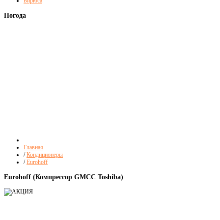
Бирюса
Погода
Главная
/
Кондиционеры
/
Eurohoff
Eurohoff (Компрессор GMCC Toshiba)