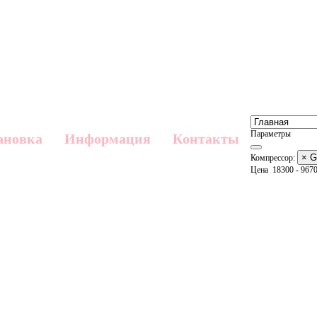
Параметры
ановка
Информация
Контакты
× G
Компрессор:
Цена
18300
-
967