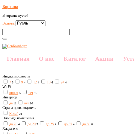
Корзина
В корзине пусто!
Валюта:
Главная
О нас
Каталог
Акции
Уст
Индекс мощности
7
9
12
18
24
3
4
4
6
4
Wi-Fi
опция
нет
5
16
Инвертор
да
нет
11
10
Страна производитель
Китай
21
Площадь помещения
до 70
до 20
до 25
до 35
до 50
4
3
4
4
6
Хладагент