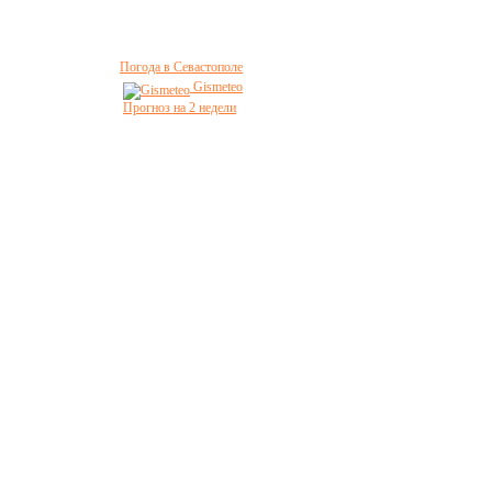
Погода в Севастополе
Gismeteo
Прогноз на 2 недели