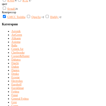
R-410
R-32
4
17
цвет
белый
21
Компрессор
GMCC Toshiba
QingAn
Highly
+2
+2
Категории
Aeronik
AirGreen
Alikante
Axioma
Ballu
Centek Air
Cherbrooke
Cooper&Hunter
Dahatsu
Daichi
Daikin
Dantex
Denko
Ecostar
Electrolux
Eurohoff
Euroklimat
Fujitsu
Funai
General Fujitsu
Gree
Green