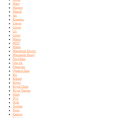
Haier
Hisense
Hitachi
Jax
Kentatsu
Leberg
Lessar
LG
Loriot
Marsa
MDV
Midea
Mitsubishi Electric
Mitsubishi Heavy
NeoClima
One Air
Panasonic
QuattroClima
Rix
Roland
Rovex
Royal Clima
Royal Thermo
Shuft
TCL
Tesla
Toshiba
Tosot
Zanussi