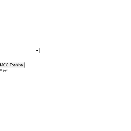
MCC Toshiba
00
руб