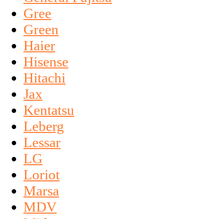
Gree
Green
Haier
Hisense
Hitachi
Jax
Kentatsu
Leberg
Lessar
LG
Loriot
Marsa
MDV