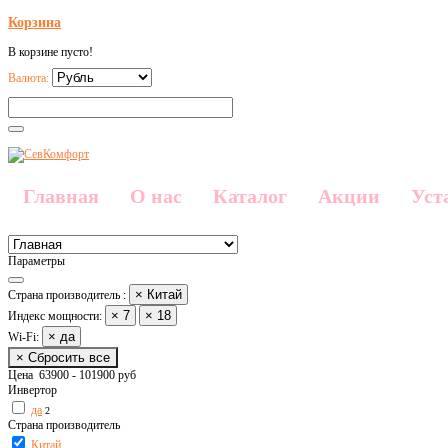
Корзина
В корзине пусто!
Валюта:
Главная
О нас
Каталог
Акции
Уст
Параметры
× Китай
Страна производитель :
× 7
× 18
Индекс мощности:
× да
Wi-Fi:
× Сбросить все
Цена
63900
-
101900
руб
Инвертор
да
2
Страна производитель
Китай