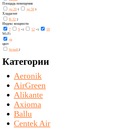
Площадь помещения
до 20
до 50
1
1
Хладагент
R-32
2
Индекс мощности
7
9
12
18
+1
+1
Wi-Fi
да
цвет
белый
2
Категории
Aeronik
AirGreen
Alikante
Axioma
Ballu
Centek Air