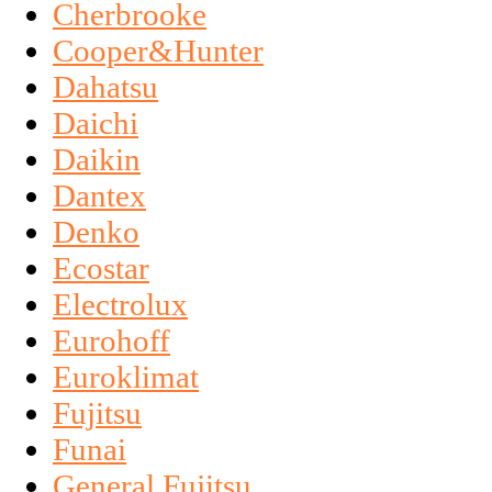
Cherbrooke
Cooper&Hunter
Dahatsu
Daichi
Daikin
Dantex
Denko
Ecostar
Electrolux
Eurohoff
Euroklimat
Fujitsu
Funai
General Fujitsu