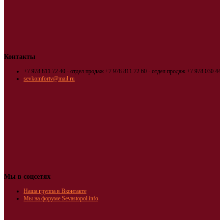
Контакты
+7 978 811 72 40 - отдел продаж
+7 978 811 72 60 - отдел продаж
+7 978 030 44
sevkomfortv@mail.ru
Мы в соцсетях
Наша группа в Вконтакте
Мы на форуме Sevastopol.info