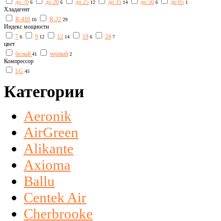
до 70
до 20
до 25
до 35
до 50
до 65
6
6
12
14
6
1
Хладагент
R-410
R-32
16
29
Индекс мощности
7
9
12
18
24
6
12
14
6
7
цвет
белый
черный
41
2
Компрессор
LG
45
Категории
Aeronik
AirGreen
Alikante
Axioma
Ballu
Centek Air
Cherbrooke