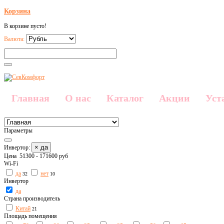
Корзина
В корзине пусто!
Валюта:
Главная
О нас
Каталог
Акции
Уст
Параметры
× да
Инвертор:
Цена
51300
-
171600
руб
Wi-Fi
да
нет
32
10
Инвертор
да
Страна производитель
Китай
21
Площадь помещения