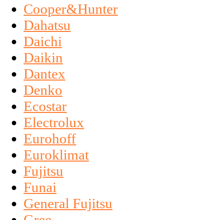
Cooper&Hunter
Dahatsu
Daichi
Daikin
Dantex
Denko
Ecostar
Electrolux
Eurohoff
Euroklimat
Fujitsu
Funai
General Fujitsu
Gree