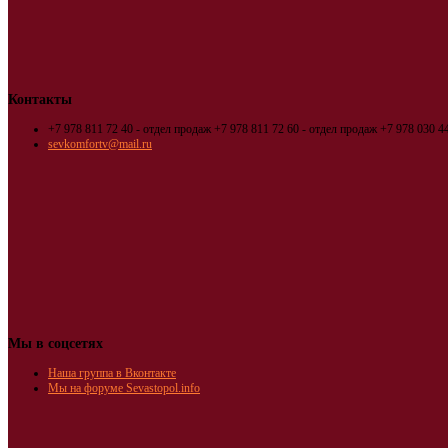
Контакты
+7 978 811 72 40 - отдел продаж
+7 978 811 72 60 - отдел продаж
+7 978 030 44
sevkomfortv@mail.ru
Мы в соцсетях
Наша группа в Вконтакте
Мы на форуме Sevastopol.info