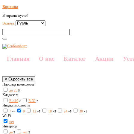
Корзина
В корзине пусто!
Валюта:
Главная
О нас
Каталог
Акции
Уст
× Сбросить все
Площадь помещения
до 25
5
Хладагент
R-410
R-32
2
2
Индекс мощности
7
9
12
18
24
30
+4
+5
+5
+5
+1
Wi-Fi
нет
Инвертор
да
нет
3
2