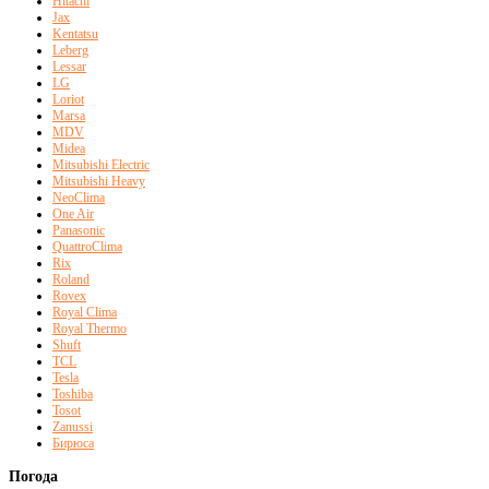
Hitachi
Jax
Kentatsu
Leberg
Lessar
LG
Loriot
Marsa
MDV
Midea
Mitsubishi Electric
Mitsubishi Heavy
NeoClima
One Air
Panasonic
QuattroClima
Rix
Roland
Rovex
Royal Clima
Royal Thermo
Shuft
TCL
Tesla
Toshiba
Tosot
Zanussi
Бирюса
Погода