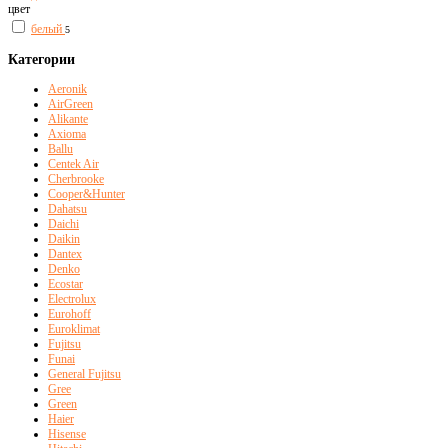
цвет
белый
5
Категории
Aeronik
AirGreen
Alikante
Axioma
Ballu
Centek Air
Cherbrooke
Cooper&Hunter
Dahatsu
Daichi
Daikin
Dantex
Denko
Ecostar
Electrolux
Eurohoff
Euroklimat
Fujitsu
Funai
General Fujitsu
Gree
Green
Haier
Hisense