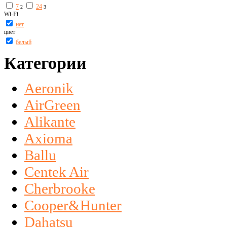
7
24
2
3
Wi-Fi
нет
цвет
белый
Категории
Aeronik
AirGreen
Alikante
Axioma
Ballu
Centek Air
Cherbrooke
Cooper&Hunter
Dahatsu