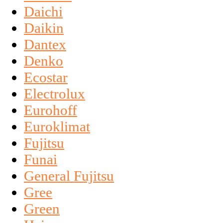
Daichi
Daikin
Dantex
Denko
Ecostar
Electrolux
Eurohoff
Euroklimat
Fujitsu
Funai
General Fujitsu
Gree
Green