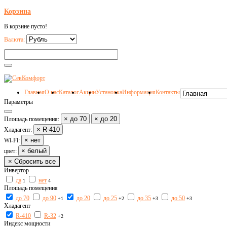
Корзина
В корзине пусто!
Валюта:
Главная
О нас
Каталог
Акции
Установка
Информация
Контакты
Параметры
× до 70
× до 20
Площадь помещения:
× R-410
Хладагент:
× нет
Wi-Fi:
× белый
цвет:
× Сбросить все
Инвертор
да
нет
1
4
Площадь помещения
до 70
до 90
до 20
до 25
до 35
до 50
+1
+2
+3
+3
Хладагент
R-410
R-32
+2
Индекс мощности