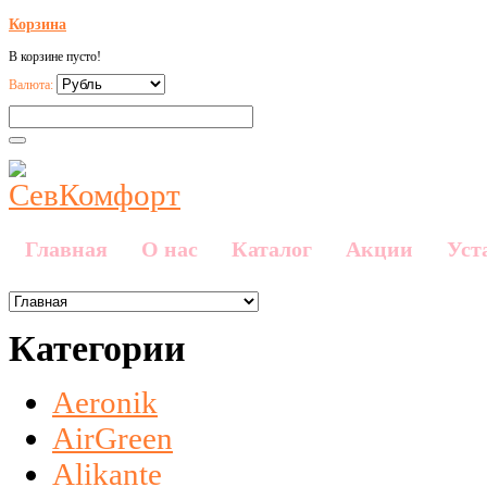
Корзина
В корзине пусто!
Валюта:
Главная
О нас
Каталог
Акции
Уст
Категории
Aeronik
AirGreen
Alikante