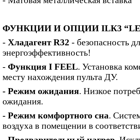
- Матовая металлическая вставка
ФУНКЦИИ И ОПЦИИ ILК3 “L
-
Хладагент R32
- безопасность д
энергоэффективность!
-
Функция I FEEL
. Установка ко
месту нахождения пульта ДУ.
- Режим ожидания
. Низкое потре
ожидания.
- Режим комфортного сна
. Систе
воздуха в помещении в соответств
- Предварительный нагрев
. Иск