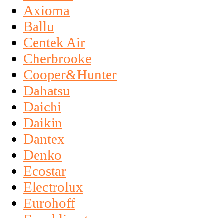
Axioma
Ballu
Centek Air
Cherbrooke
Cooper&Hunter
Dahatsu
Daichi
Daikin
Dantex
Denko
Ecostar
Electrolux
Eurohoff