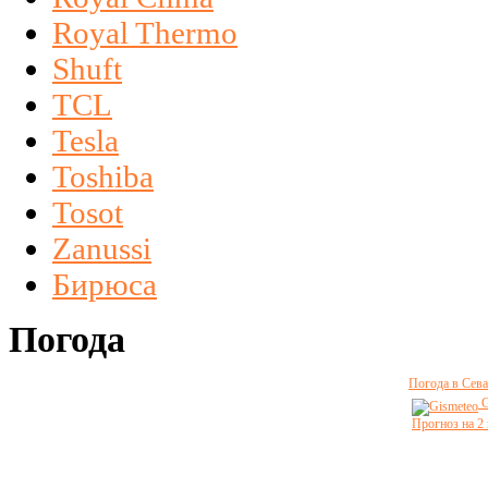
Royal Thermo
Shuft
TCL
Tesla
Toshiba
Tosot
Zanussi
Бирюса
Погода
Погода в Сева
G
Прогноз на 2