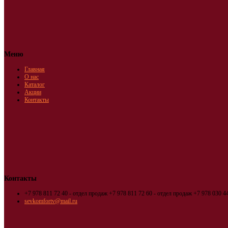
Меню
Главная
О нас
Каталог
Акции
Контакты
Контакты
+7 978 811 72 40 - отдел продаж
+7 978 811 72 60 - отдел продаж
+7 978 030 44
sevkomfortv@mail.ru