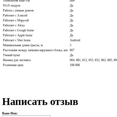
Технология Blue Fin
Нет
Wi-Fi модуль
Да
Работа с умным домом
Да
Работает с Алисой
Да
Работает с Марусей
Да
Работает с Alexa
Да
Работает с Google home
Да
Работает с Apple home
Да
Работает с Sber home
Android
Минимальная длина трассы, м
3
Расстояние между лапками наружного блока, мм
607
Умный пульт
Да
Иконки для листинга
904, 881, 812, 855, 852, 862, 885, 8
Розничная цена
108 800
Написать отзыв
Ваше Имя: