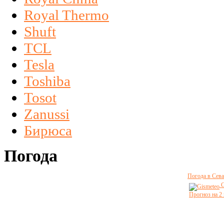
Royal Thermo
Shuft
TCL
Tesla
Toshiba
Tosot
Zanussi
Бирюса
Погода
Погода в Сева
G
Прогноз на 2