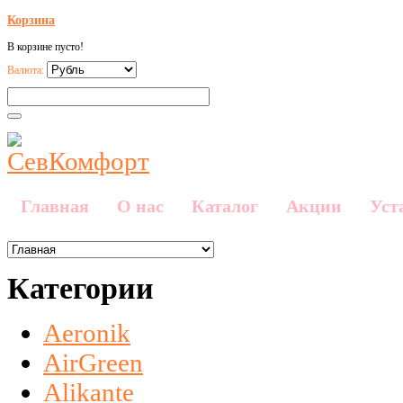
Корзина
В корзине пусто!
Валюта:
Главная
О нас
Каталог
Акции
Уст
Категории
Aeronik
AirGreen
Alikante