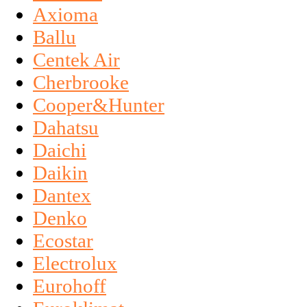
Axioma
Ballu
Centek Air
Cherbrooke
Cooper&Hunter
Dahatsu
Daichi
Daikin
Dantex
Denko
Ecostar
Electrolux
Eurohoff