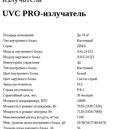
UVC PRO-излучатель
Площадь помещения
До 70 м²
Тип внутреннего блока
Настенный
Серия
ZIMA
Модель внутреннего блока
ASI-24 IZ1
Модель наружного блока
ASO-24 IZ1
Инверторное управление
Да
Тип внутреннего блока
Настенный
Цвет внутреннего блока
Белый
Цвет наружного блока
Светло-серый
Завод-изготовитель
TCL
Страна изготовитель
P.R.C.
Гарантийный срок, мес.
36 месяцев
Мощность кондиционера, BTU
24000
Мощность в режиме охлаждения, Вт
7030 (1830-7420)
Мощность в режиме обогрева, Вт
7120 (1850-7960)
Максимальный расход воздуха, м³/час
1100
Мин. уровень шума внутреннего блока, дБ
26/30/34/37/40/44/50
Уровень шума внешнего блока, дБ
56