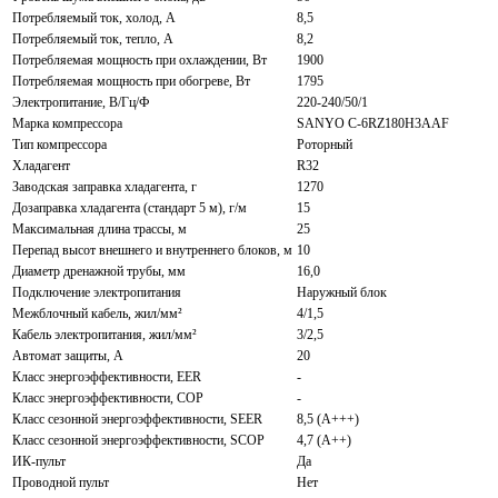
Потребляемый ток, холод, А
8,5
Потребляемый ток, тепло, А
8,2
Потребляемая мощность при охлаждении, Вт
1900
Потребляемая мощность при обогреве, Вт
1795
Электропитание, В/Гц/Ф
220-240/50/1
Марка компрессора
SANYO C-6RZ180H3AAF
Тип компрессора
Роторный
Хладагент
R32
Заводская заправка хладагента, г
1270
Дозаправка хладагента (стандарт 5 м), г/м
15
Максимальная длина трассы, м
25
Перепад высот внешнего и внутреннего блоков, м
10
Диаметр дренажной трубы, мм
16,0
Подключение электропитания
Наружный блок
Межблочный кабель, жил/мм²
4/1,5
Кабель электропитания, жил/мм²
3/2,5
Автомат защиты, А
20
Класс энергоэффективности, EER
-
Класс энергоэффективности, COP
-
Класс сезонной энергоэффективности, SEER
8,5 (A+++)
Класс сезонной энергоэффективности, SCOP
4,7 (A++)
ИК-пульт
Да
Проводной пульт
Нет