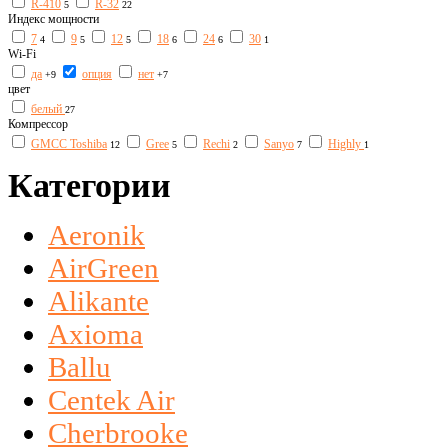
R-410
R-32
5
22
Индекс мощности
7
9
12
18
24
30
4
5
5
6
6
1
Wi-Fi
да
опция
нет
+9
+7
цвет
белый
27
Компрессор
GMCC Toshiba
Gree
Rechi
Sanyo
Highly
12
5
2
7
1
Категории
Aeronik
AirGreen
Alikante
Axioma
Ballu
Centek Air
Cherbrooke