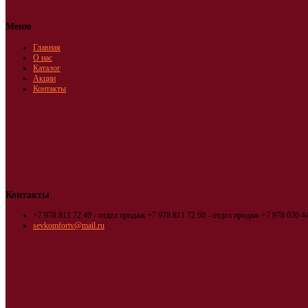
Меню
Главная
О нас
Каталог
Акции
Контакты
Контакты
+7 978 811 72 40 - отдел продаж
+7 978 811 72 60 - отдел продаж
+7 978 030 44
sevkomfortv@mail.ru