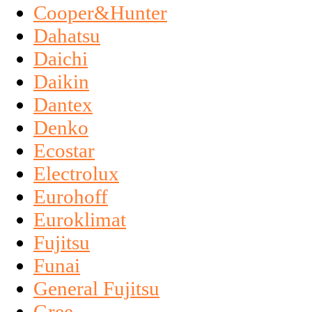
Cooper&Hunter
Dahatsu
Daichi
Daikin
Dantex
Denko
Ecostar
Electrolux
Eurohoff
Euroklimat
Fujitsu
Funai
General Fujitsu
Gree