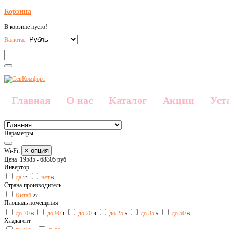
Корзина
В корзине пусто!
Валюта:
Главная
О нас
Каталог
Акции
Уст
Параметры
× опция
Wi-Fi:
Цена
19585
-
68305
руб
Инвертор
да
нет
21
6
Страна производитель
Китай
27
Площадь помещения
до 70
до 90
до 20
до 25
до 35
до 50
6
1
4
5
5
6
Хладагент