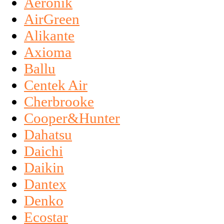
Aeronik
AirGreen
Alikante
Axioma
Ballu
Centek Air
Cherbrooke
Cooper&Hunter
Dahatsu
Daichi
Daikin
Dantex
Denko
Ecostar