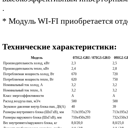
.
* Модуль WI-FI приобретается отд
Технические характеристики:
Модель
07IG2-GRI / 07IG3-GRO
09IG2-G
Производительность холод, кВт
2,3
2,5
Производительность тепло, кВт
2,4
2,8
Потребляемая мощность холод, Вт
670
720
Потребляемая мощность тепло, Вт
620
750
Номинальный ток холод, А
3,2
3,2
Номинальный ток тепло, А
3,2
3,2
Класс энергоэффективности
A
A
Расход воздуха max, м3/ч
500
500
Звуковое давление внутр.блока max, Дб(А)
40
39
Размеры внутреннего блока (ШхГхВ), мм
713х195х270
713х195х2
Размеры наружного блока (ШхГхВ), мм
710х450х293
732х550х3
Вес внутреннего/наружного блока, кг
8,0/20,0
8,0/25,0