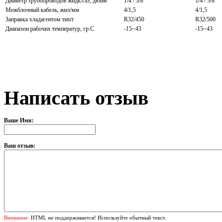
Диаметр трубопроводов жидк/газ, дюйм
1/4 / 3/8
1/4 / 3/8
Межблочный кабель, жил/мм
4/1,5
4/1,5
Заправка хладагентом тип/г
R32/450
R32/500
Диапазон рабочих температур, гр.С
-15~43
-15~43
Написать отзыв
Ваше Имя:
Ваш отзыв:
Внимание:
HTML не поддерживается! Используйте обычный текст.