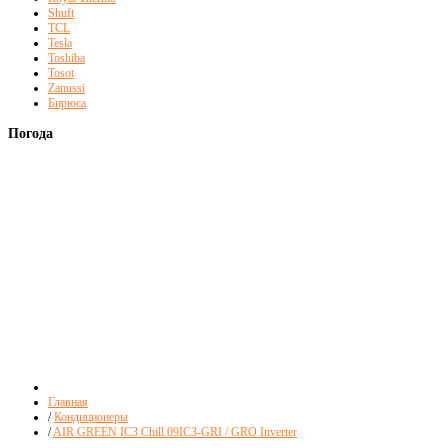
Shuft
TCL
Tesla
Toshiba
Tosot
Zanussi
Бирюса
Погода
Главная
/
Кондиционеры
/
AIR GREEN IC3 Chill 09IC3-GRI / GRO Inverter