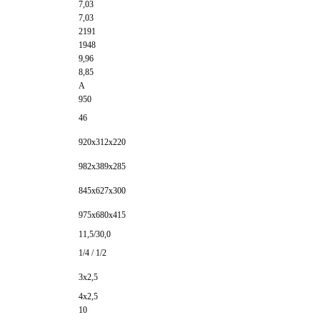
7,03
7,03
2191
1948
9,96
8,85
А
950
46
920х312х220
982х389х285
845х627х300
975х680х415
11,5/30,0
1/4 / 1/2
3х2,5
4х2,5
10