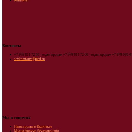
Контакты
Контакты
+7 978 811 72 40 - отдел продаж
+7 978 811 72 60 - отдел продаж
+7 978 030 44
sevkomfortv@mail.ru
Мы в соцсетях
Наша группа в Вконтакте
Мы на форуме Sevastopol.info