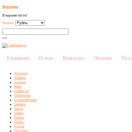
Корзина
В корзине пусто!
Валюта:
Главная
О нас
Каталог
Акции
Уст
AirGreen
Alikante
Axioma
Ballu
Centek Air
Cherbrooke
Cooper&Hunter
Dahatsu
Daichi
Daikin
Dantex
Denko
Ecostar
Electrolux