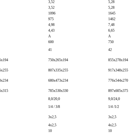
3,52
5,28
3,52
5,28
1096
1645
975
1462
4,98
7,48
4,43
6,65
A
А
600
750
41
42
5х194
750х265х194
855х278х194
5х255
807х335х255
917х348х255
0х234
680х473х234
776х544х270
5х315
785х530х330
897х605х375
8,0/20,0
9,0/24,0
1/4 / 3/8
1/4 /1/2
3х2,5
3х2,5
4х2,5
4х2,5
10
10