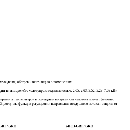
 охлаждение, обогрев и вентиляцию в помещениях.
 пять моделей c холодопроизводительностью: 2,05; 2,63; 3,52; 5,28; 7,03 кВт.
 управлять температурой в помещении во время сна человека и имеет функцию
 IC3 доступны функции регулировки направления воздушного потока и защиты от
GRI / GRO
24IC3-GRI / GRO