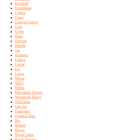
Eurohoff
Euroklimat
Fujitsu
Funai
General Fujitsu
Gree
Green
Haier
Hisense
Hitachi
Jax
Kentatsu
Leberg
Lessar
LG
Loriot
Marsa
MDV
Midea
Mitsubishi Electric
Mitsubishi Heavy
NeoClima
One Air
Panasonic
QuattroClima
Rix
Roland
Rovex
Royal Clima
Royal Thermo