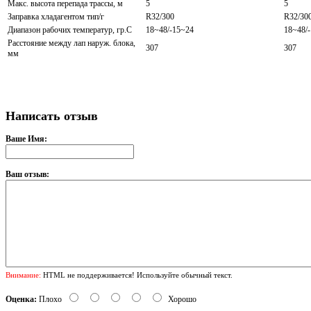
Макс. высота перепада трассы, м
5
5
Заправка хладагентом тип/г
R32/300
R32/30
Диапазон рабочих температур, гр.С
18~48/-15~24
18~48/
Расстояние между лап наруж. блока,
307
307
мм
Написать отзыв
Ваше Имя:
Ваш отзыв:
Внимание:
HTML не поддерживается! Используйте обычный текст.
Оценка:
Плохо
Хорошо