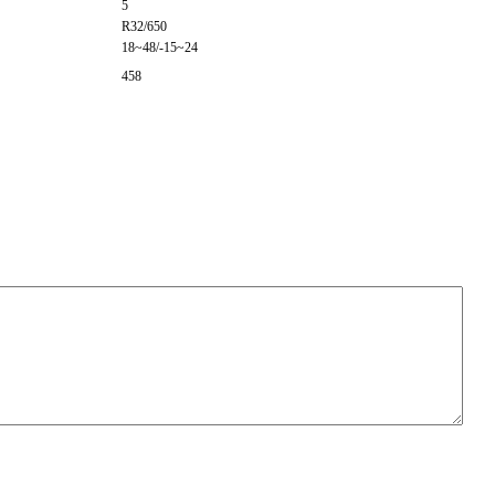
5
R32/650
18~48/-15~24
458