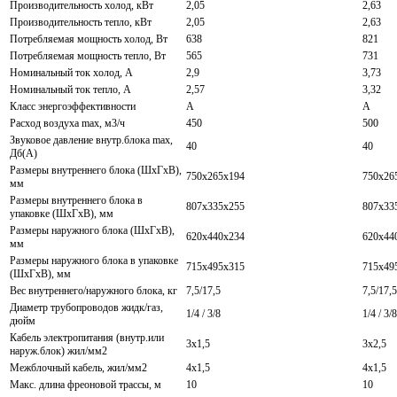
Производительность холод, кВт
2,05
2,63
Производительность тепло, кВт
2,05
2,63
Потребляемая мощность холод, Вт
638
821
Потребляемая мощность тепло, Вт
565
731
Номинальный ток холод, А
2,9
3,73
Номинальный ток тепло, А
2,57
3,32
Класс энергоэффективности
A
A
Расход воздуха max, м3/ч
450
500
Звуковое давление внутр.блока max,
40
40
Дб(А)
Размеры внутреннего блока (ШхГхВ),
750х265х194
750х26
мм
Размеры внутреннего блока в
807х335х255
807х33
упаковке (ШхГхВ), мм
Размеры наружного блока (ШхГхВ),
620х440х234
620х44
мм
Размеры наружного блока в упаковке
715х495х315
715х49
(ШхГхВ), мм
Вес внутреннего/наружного блока, кг
7,5/17,5
7,5/17,5
Диаметр трубопроводов жидк/газ,
1/4 / 3/8
1/4 / 3/8
дюйм
Кабель электропитания (внутр.или
3х1,5
3х2,5
наруж.блок) жил/мм2
Межблочный кабель, жил/мм2
4х1,5
4х1,5
Макс. длина фреоновой трассы, м
10
10