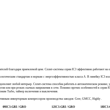
ебителей благодаря приемлемой цене. Сплит-системы серии IC3 эффективно работают на
огическим стандартам и нормам с энергоэффективностью класса А. В линейку IC3 входит
 дополнит любой интерьер. Сплит-система способна работать в автоматическом режиме,
ергии или при резких скачках напряжения в сети. Помимо прочих особенностей в серии
режим Turbo, таймер включения и выключения.
тивным инверторным компрессором производства заводов: Gree, GMCC, Highly .
09IC3-GRI / GRO
12IC3-GRI / GRO
18IC3-