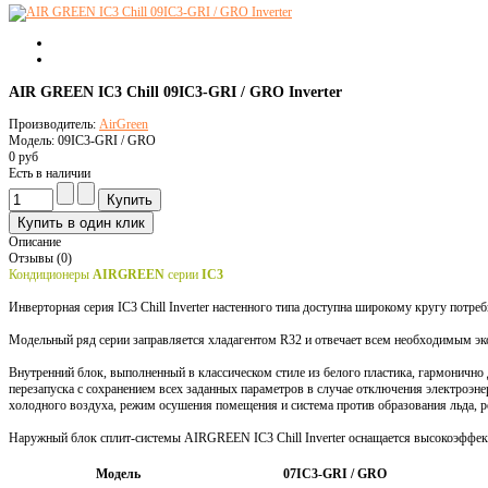
AIR GREEN IC3 Chill 09IC3-GRI / GRO Inverter
Производитель:
AirGreen
Модель: 09IC3-GRI / GRO
0 руб
Есть в наличии
Описание
Отзывы (0)
Кондиционеры
AIRGREEN
серии
IC3
Инверторная серия IC3 Chill Inverter настенного типа доступна широкому кругу потр
Модельный ряд серии заправляется хладагентом R32 и отвечает всем необходимым экол
Внутренний блок, выполненный в классическом стиле из белого пластика, гармонично
перезапуска с сохранением всех заданных параметров в случае отключения электроэн
холодного воздуха, режим осушения помещения и система против образования льда, 
Наружный блок сплит-системы AIRGREEN IC3 Chill Inverter оснащается высокоэффек
Модель
07IC3-GRI / GRO