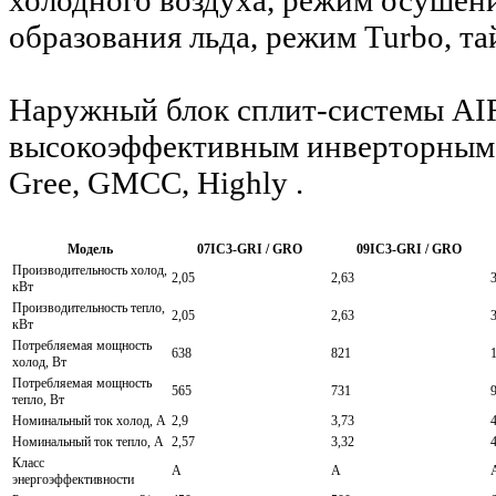
холодного воздуха, режим осушен
образования льда, режим Turbo, т
Наружный блок сплит-системы AIR
высокоэффективным инверторным 
Gree, GMCC, Highly .
Модель
07IC3-GRI / GRO
09IC3-GRI / GRO
Производительность холод,
2,05
2,63
кВт
Производительность тепло,
2,05
2,63
кВт
Потребляемая мощность
638
821
холод, Вт
Потребляемая мощность
565
731
тепло, Вт
Номинальный ток холод, А
2,9
3,73
Номинальный ток тепло, А
2,57
3,32
Класс
A
A
энергоэффективности