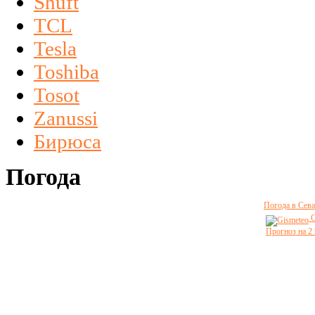
Shuft
TCL
Tesla
Toshiba
Tosot
Zanussi
Бирюса
Погода
Погода в Сева
G
Прогноз на 2