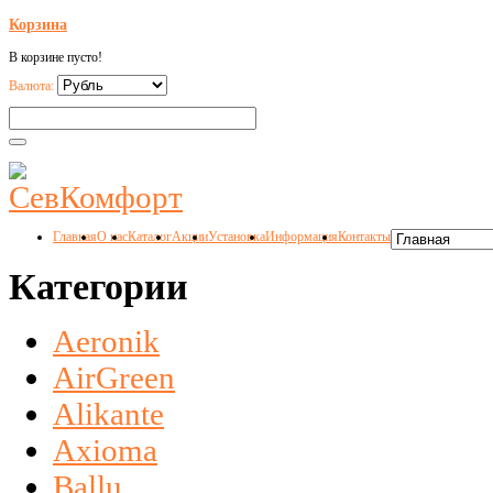
Корзина
В корзине пусто!
Валюта:
Главная
О нас
Каталог
Акции
Установка
Информация
Контакты
Категории
Aeronik
AirGreen
Alikante
Axioma
Ballu