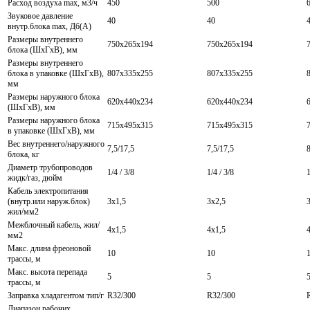
Расход воздуха max, м3/ч
450
500
Звуковое давление
40
40
внутр.блока max, Дб(А)
Размеры внутреннего
750х265х194
750х265х194
блока (ШхГхВ), мм
Размеры внутреннего
блока в упаковке (ШхГхВ),
807х335х255
807х335х255
мм
Размеры наружного блока
620х440х234
620х440х234
(ШхГхВ), мм
Размеры наружного блока
715х495х315
715х495х315
в упаковке (ШхГхВ), мм
Вес внутреннего/наружного
7,5/17,5
7,5/17,5
8
блока, кг
Диаметр трубопроводов
1/4 / 3/8
1/4 / 3/8
1
жидк/газ, дюйм
Кабель электропитания
(внутр.или наруж.блок)
3х1,5
3х2,5
жил/мм2
Межблочный кабель, жил/
4х1,5
4х1,5
мм2
Макс. длина фреоновой
10
10
трассы, м
Макс. высота перепада
5
5
трассы, м
Заправка хладагентом тип/г
R32/300
R32/300
Диапазон рабочих