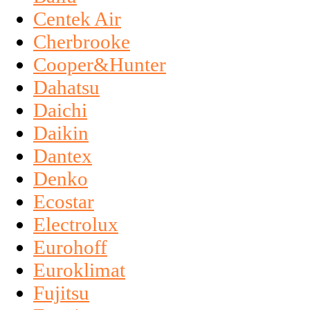
Centek Air
Cherbrooke
Cooper&Hunter
Dahatsu
Daichi
Daikin
Dantex
Denko
Ecostar
Electrolux
Eurohoff
Euroklimat
Fujitsu