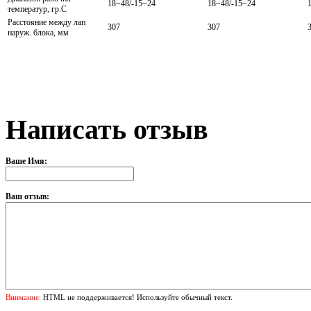
18~48/-15~24
18~48/-15~24
температур, гр.С
Расстояние между лап
307
307
наруж. блока, мм
Написать отзыв
Ваше Имя:
Ваш отзыв:
Внимание:
HTML не поддерживается! Используйте обычный текст.