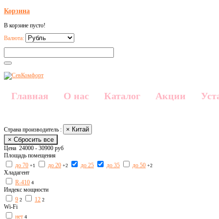
Корзина
В корзине пусто!
Валюта:
Главная
О нас
Каталог
Акции
Уст
× Китай
Страна производитель :
× Сбросить все
Цена
24000
-
30900
руб
Площадь помещения
до 70
до 20
до 25
до 35
до 50
+1
+2
+2
Хладагент
R-410
4
Индекс мощности
9
12
2
2
Wi-Fi
нет
4