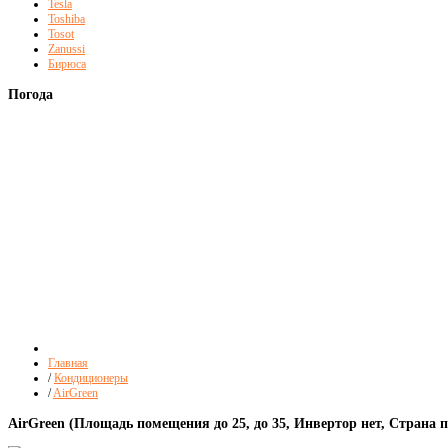
Tesla
Toshiba
Tosot
Zanussi
Бирюса
Погода
Главная
/
Кондиционеры
/
AirGreen
AirGreen (Площадь помещения до 25, до 35, Инвертор нет, Страна 