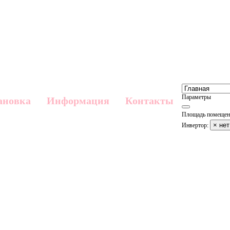
Параметры
ановка
Информация
Контакты
Площадь помещен
× нет
Инвертор: