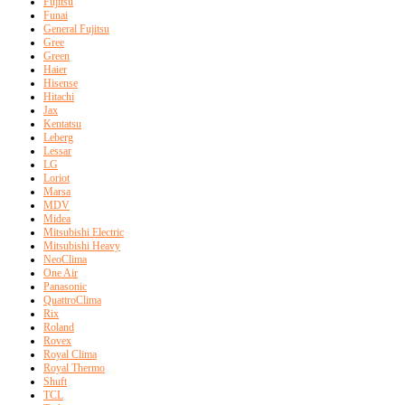
Fujitsu
Funai
General Fujitsu
Gree
Green
Haier
Hisense
Hitachi
Jax
Kentatsu
Leberg
Lessar
LG
Loriot
Marsa
MDV
Midea
Mitsubishi Electric
Mitsubishi Heavy
NeoClima
One Air
Panasonic
QuattroClima
Rix
Roland
Rovex
Royal Clima
Royal Thermo
Shuft
TCL