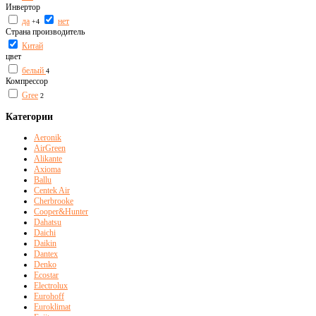
Инвертор
да
нет
+4
Страна производитель
Китай
цвет
белый
4
Компрессор
Gree
2
Категории
Aeronik
AirGreen
Alikante
Axioma
Ballu
Centek Air
Cherbrooke
Cooper&Hunter
Dahatsu
Daichi
Daikin
Dantex
Denko
Ecostar
Electrolux
Eurohoff
Euroklimat