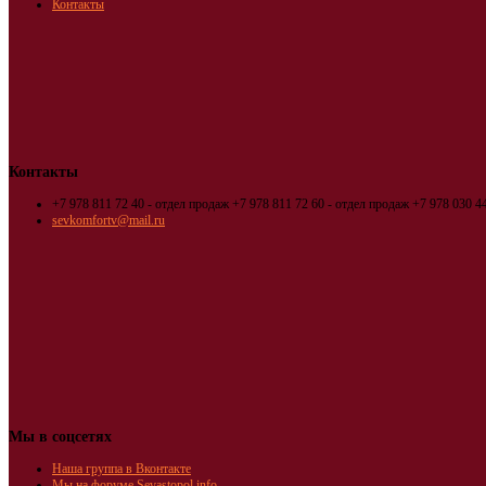
Контакты
Контакты
+7 978 811 72 40 - отдел продаж
+7 978 811 72 60 - отдел продаж
+7 978 030 44
sevkomfortv@mail.ru
Мы в соцсетях
Наша группа в Вконтакте
Мы на форуме Sevastopol.info