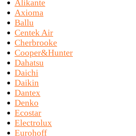
Alikante
Axioma
Ballu
Centek Air
Cherbrooke
Cooper&Hunter
Dahatsu
Daichi
Daikin
Dantex
Denko
Ecostar
Electrolux
Eurohoff