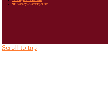
Наша группа в Вконтакте
Мы на форуме Sevastopol.info
Scroll to top