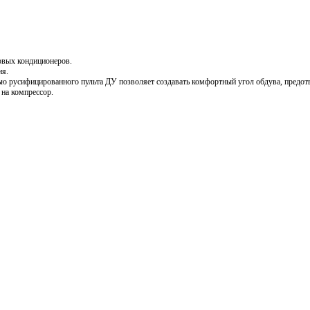
овых кондиционеров.
ия.
ю русифицированного пульта ДУ позволяет создавать комфортный угол обдува, предо
 на компрессор.