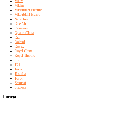
MDV
Midea
Mitsubishi Electric
Mitsubishi Heavy
NeoClima
One Air
Panasonic
QuattroClima
Rix
Roland
Rovex
Royal Clima
Royal Thermo
Shuft
TCL
Tesla
Toshiba
Tosot
Zanussi
Бирюса
Погода