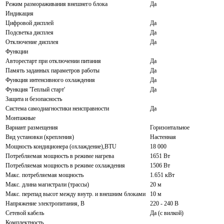
Режим размораживания внешнего блока
Да
Индикация
Цифровой дисплей
Да
Подсветка дисплея
Да
Отключение дисплея
Да
Функции
Авторестарт при отключении питания
Да
Память заданных параметров работы
Да
Функция интенсивного охлаждения
Да
Функция 'Теплый старт'
Да
Защита и безопасность
Система самодиагностики неисправности
Да
Монтажные
Вариант размещения
Горизонтальное
Вид установки (крепления)
Настенная
Мощность кондиционера (охлаждение),BTU
18 000
Потребляемая мощность в режиме нагрева
1651 Вт
Потребляемая мощность в режиме охлаждения
1506 Вт
Макс. потребляемая мощность
1.651 кВт
Макс. длина магистрали (трассы)
20 м
Макс. перепад высот между внутр. и внешним блоками
10 м
Напряжение электропитания, В
220 - 240 В
Сетевой кабель
Да (с вилкой)
Комплектность