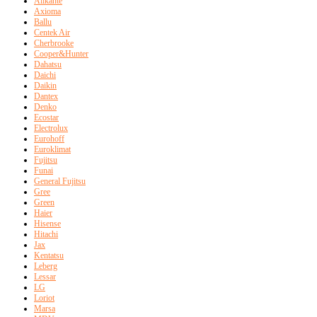
Alikante
Axioma
Ballu
Centek Air
Cherbrooke
Cooper&Hunter
Dahatsu
Daichi
Daikin
Dantex
Denko
Ecostar
Electrolux
Eurohoff
Euroklimat
Fujitsu
Funai
General Fujitsu
Gree
Green
Haier
Hisense
Hitachi
Jax
Kentatsu
Leberg
Lessar
LG
Loriot
Marsa