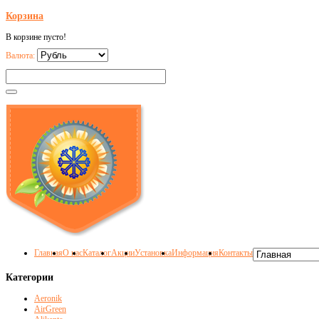
Корзина
В корзине пусто!
Валюта:
Главная
О нас
Каталог
Акции
Установка
Информация
Контакты
Категории
Aeronik
AirGreen