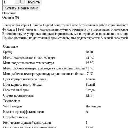
Описание
Отзывы (0)
Легендарная серия Olympio Legend воплотила в себе оптимальный набор функций быт
Функция i-Feel помогает поддерживать нужную температуру в месте вашего нахожден
Возможность регулировки широких горизонтальных и вертикальных жалюзи с помощь
Прибор рассчитан на длительный срок службы, что подтверждается 5-летней гарантией
Основные
Бренд
Ballu
Макс. поддерживаемая температура
32 °С
Мин. поддерживаемая температура
16 °С
Макс. рабочая температура воздуха для внешнего блока
43 °С
Мин. рабочая температура воздуха для внешнего блока
-7 °С
Цвет корпуса внешнего блока
Белый
Цвет корпуса внутр. блока
Белый
Гарантийный срок
3 года
Страна производства
КНР
Технологии
Wi-Fi модуль
Доп.опция
Класс энергоэффективности
A
Потребительские
Количество ступеней фильтрации
1