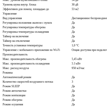
Макс. уровень шума внешнего блока
54 дБ
Уровень шума внутр. блока
30 дБ
Эффективен для помещ. площадью до
53 м2
Управление
Вид управления
Дистанционное беспроводное
Регулировка положения жалюзи с пульта
Да
Регулировка температуры обогрева
Да
Регулировка температуры охлаждения
Да
Таймер на включение
Да
Таймер на отключение
Да
Точность установки температуры
1,0 °С
Управление c мобильного приложения по Wi-Fi
Опция доступна при подключ
Производительность
Макс. производительность обогрева
5,45 кВт
Макс. производительность охлаждения
5.3 кВт
Макс. расход воздуха
950 м3/час
Режимы
Автоматический режим
Да
Количество скоростей воздушного потока
3
Режим SLEEP
Да
Режим автоочистки
Да
Режим вентиляции
Да
Режим обогрева
Да
Режим осушения
Да