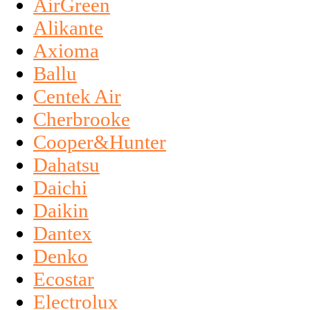
AirGreen
Alikante
Axioma
Ballu
Centek Air
Cherbrooke
Cooper&Hunter
Dahatsu
Daichi
Daikin
Dantex
Denko
Ecostar
Electrolux